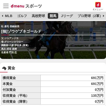
dメニュー
球
MLB
ゴルフ
高校野球
競馬
Jリーグ
プロ野球（2軍）
牡 鹿毛 登録抹消
[抽]ゾウゲブネゴールド
父:ジユアンジヨ
母:グリーンスワロー
調教師:小原 伊佐美 (栗東)
馬主:戎谷 昌樹
生産者:門別 忍
賞金
獲得賞金
691万円
本賞金
691万円
付加賞金
0万円
収得賞金（平地）
135万円
収得賞金（障害）
0万円