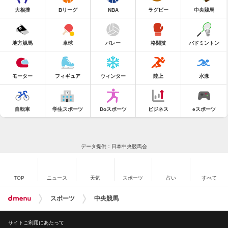
大相撲
Bリーグ
NBA
ラグビー
中央競馬
地方競馬
卓球
バレー
格闘技
バドミントン
モーター
フィギュア
ウィンター
陸上
水泳
自転車
学生スポーツ
Doスポーツ
ビジネス
eスポーツ
データ提供：日本中央競馬会
TOP
ニュース
天気
スポーツ
占い
すべて
スポーツ
中央競馬
サイトご利用にあたって