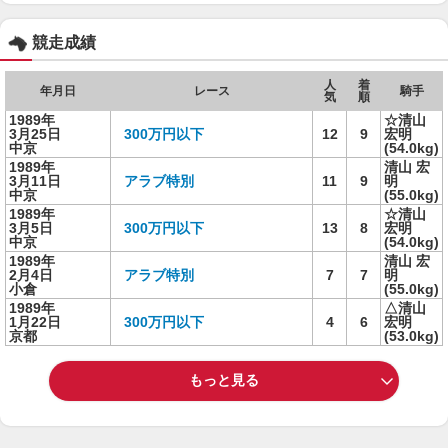
競走成績
人
着
年月日
レース
騎手
気
順
1989年
☆清山
3月25日
300万円以下
12
9
宏明
中京
(54.0kg)
1989年
清山 宏
3月11日
アラブ特別
11
9
明
中京
(55.0kg)
1989年
☆清山
3月5日
300万円以下
13
8
宏明
中京
(54.0kg)
1989年
清山 宏
2月4日
アラブ特別
7
7
明
小倉
(55.0kg)
1989年
△清山
1月22日
300万円以下
4
6
宏明
京都
(53.0kg)
もっと見る