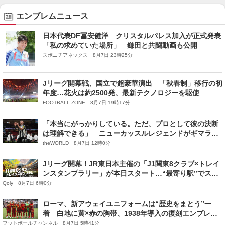
エンブレムニュース
日本代表DF冨安健洋 クリスタルパレス加入が正式発表
「私の求めていた場所」 鎌田と共闘動画も公開
スポニチアネックス 8月7日 23時25分
Jリーグ開幕戦、国立で超豪華演出 「秋春制」移行の初
年度…花火は約2500発、最新テクノロジーを駆使
FOOTBALL ZONE 8月7日 19時17分
「本当にがっかりしている。ただ、プロとして彼の決断
は理解できる」 ニューカッスルレジェンドがギマラン
イスの移籍に反応
theWORLD 8月7日 12時0分
Jリーグ開幕！JR東日本主催の「J1関東8クラブ×トレイ
ンスタンプラリー」が本日スタート…“最寄り駅”でスタ
ンプをゲット
Qoly 8月7日 6時0分
ローマ、新アウェイユニフォームは“歴史をまとう”一
着 白地に黄×赤の胸帯、1938年導入の復刻エンブレム
を採用
フットボールチャンネル 8月7日 5時41分