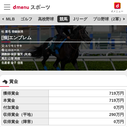
dメニュー
球
MLB
ゴルフ
高校野球
競馬
Jリーグ
プロ野球（2軍）
牡 栗毛 登録抹消
[抽]エンブレム
父:エリモミサキ
母:ヒロエース
調教師:保田 隆芳 (美浦)
馬主:山形 尚枝
生産者:金子 信造
賞金
獲得賞金
719万円
本賞金
719万円
付加賞金
0万円
収得賞金（平地）
290万円
収得賞金（障害）
0万円