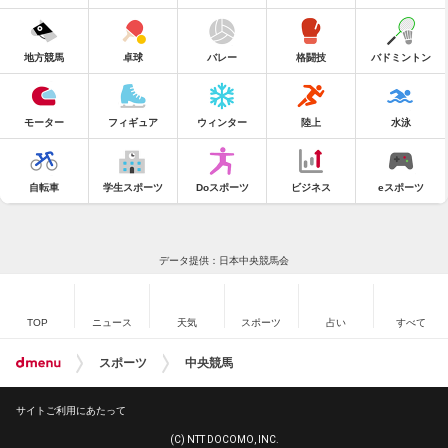
地方競馬
卓球
バレー
格闘技
バドミントン
モーター
フィギュア
ウィンター
陸上
水泳
自転車
学生スポーツ
Doスポーツ
ビジネス
eスポーツ
データ提供：日本中央競馬会
TOP
ニュース
天気
スポーツ
占い
すべて
スポーツ
中央競馬
サイトご利用にあたって
(C) NTT DOCOMO, INC.