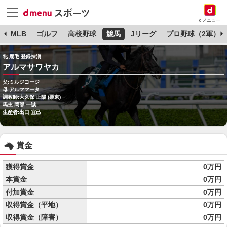
dメニュー
球
MLB
ゴルフ
高校野球
競馬
Jリーグ
プロ野球（2軍）
牝 鹿毛 登録抹消
アルマサワヤカ
父:ミルジヨージ
母:アルママータ
調教師:大久保 正陽 (栗東)
馬主:岡部 一誠
生産者:出口 宜己
賞金
獲得賞金
0万円
本賞金
0万円
付加賞金
0万円
収得賞金（平地）
0万円
収得賞金（障害）
0万円