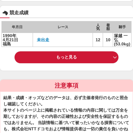
競走成績
人
着
年月日
レース
騎手
気
順
1990年
塚越 一
4月21日
未出走
12
10
弘
福島
(53.0kg)
もっと見る
注意事項
結果・成績・オッズなどのデータは、必ず主催者発行のものと照合
し確認してください。
本サイトのページ上に掲載されている情報の内容に関しては万全を
期しておりますが、その内容の正確性および安全性を保証するもの
ではありません。 当該情報に基づいて被ったいかなる損害について
も、株式会社NTTドコモおよび情報提供者は一切の責任を負いかね