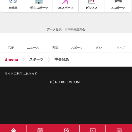
自転車
学生スポーツ
Doスポーツ
ビジネス
eスポーツ
データ提供：日本中央競馬会
TOP
ニュース
天気
スポーツ
占い
すべて
スポーツ
中央競馬
サイトご利用にあたって
(C) NTT DOCOMO, INC.