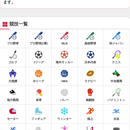
ます。
競技一覧
プロ野球
プロ野球(2軍)
MLB
高校野球
侍ジャパン
ゴルフ
Jリーグ
海外サッカー
日本代表
テニス
大相撲
Bリーグ
NBA
ラグビー
中央競馬
地方競馬
卓球
バレー
格闘技
バドミントン
モーター
フィギュア
ウィンター
陸上
水泳