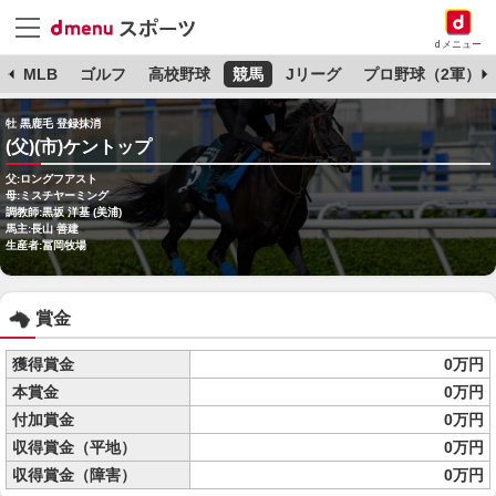
dメニュー
球
MLB
ゴルフ
高校野球
競馬
Jリーグ
プロ野球（2軍）
牡 黒鹿毛 登録抹消
(父)(市)ケントップ
父:ロングフアスト
母:ミスチヤーミング
調教師:黒坂 洋基 (美浦)
馬主:長山 善建
生産者:冨岡牧場
賞金
獲得賞金
0万円
本賞金
0万円
付加賞金
0万円
収得賞金（平地）
0万円
収得賞金（障害）
0万円