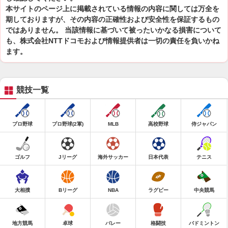
本サイトのページ上に掲載されている情報の内容に関しては万全を
期しておりますが、その内容の正確性および安全性を保証するもの
ではありません。 当該情報に基づいて被ったいかなる損害について
も、株式会社NTTドコモおよび情報提供者は一切の責任を負いかね
ます。
競技一覧
プロ野球
プロ野球(2軍)
MLB
高校野球
侍ジャパン
ゴルフ
Jリーグ
海外サッカー
日本代表
テニス
大相撲
Bリーグ
NBA
ラグビー
中央競馬
地方競馬
卓球
バレー
格闘技
バドミントン