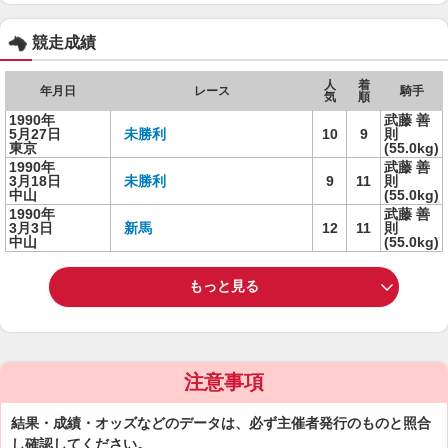
競走成績
人
着
年月日
レース
騎手
気
順
1990年
武藤 善
5月27日
未勝利
10
9
則
東京
(55.0kg)
1990年
武藤 善
3月18日
未勝利
9
11
則
中山
(55.0kg)
1990年
武藤 善
3月3日
新馬
12
11
則
中山
(55.0kg)
もっと見る
注意事項
結果・成績・オッズなどのデータは、必ず主催者発行のものと照合
し確認してください。