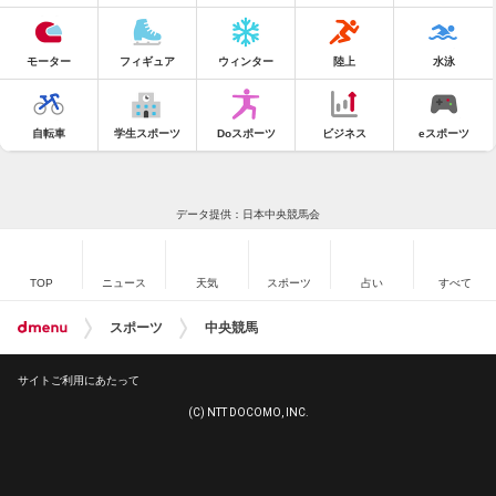
モーター
フィギュア
ウィンター
陸上
水泳
自転車
学生スポーツ
Doスポーツ
ビジネス
eスポーツ
データ提供：日本中央競馬会
TOP
ニュース
天気
スポーツ
占い
すべて
スポーツ
中央競馬
サイトご利用にあたって
(C) NTT DOCOMO, INC.