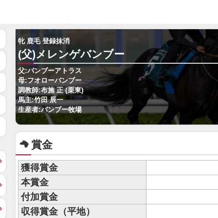
牝 鹿毛 登録抹消
(父)メレンゲバンブー
父:バンブーアトラス
母:フオローバンブー
調教師:布施 正 (栗東)
馬主:竹田 辰一
生産者:バンブー牧場
賞金
獲得賞金
本賞金
付加賞金
収得賞金（平地）