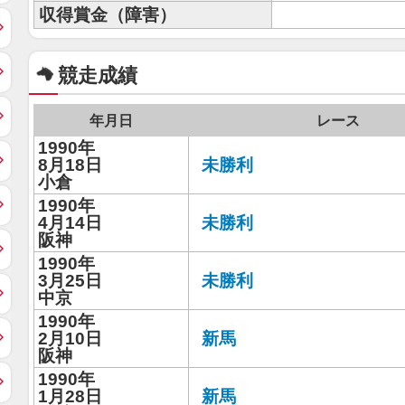
収得賞金（障害）
競走成績
年月日
レース
1990年
8月18日
未勝利
小倉
1990年
4月14日
未勝利
阪神
1990年
3月25日
未勝利
中京
1990年
2月10日
新馬
阪神
1990年
1月28日
新馬