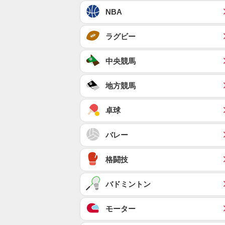
NBA
ラグビー
中央競馬
地方競馬
卓球
バレー
格闘技
バドミントン
モーター