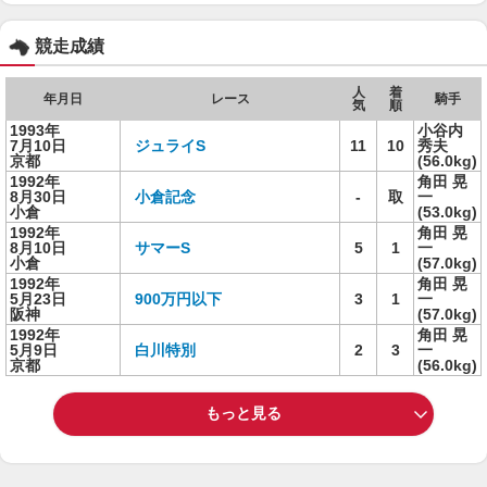
競走成績
人
着
年月日
レース
騎手
気
順
1993年
小谷内
7月10日
ジュライS
11
10
秀夫
京都
(56.0kg)
1992年
角田 晃
8月30日
小倉記念
-
取
一
小倉
(53.0kg)
1992年
角田 晃
8月10日
サマーS
5
1
一
小倉
(57.0kg)
1992年
角田 晃
5月23日
900万円以下
3
1
一
阪神
(57.0kg)
1992年
角田 晃
5月9日
白川特別
2
3
一
京都
(56.0kg)
もっと見る