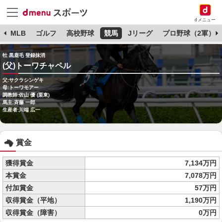
dメニュー
球
MLB
ゴルフ
高校野球
競馬
Jリーグ
プロ野球（2軍）
牡 黒鹿毛 登録抹消
(父)トーワチャペル
父:サクラシンゲキ
母:トーワモアー
調教師:佐山 優 (栗東)
馬主:斉藤 一郎
生産者:川端 広一
賞金
獲得賞金
7,134万円
本賞金
7,078万円
付加賞金
57万円
収得賞金（平地）
1,190万円
収得賞金（障害）
0万円