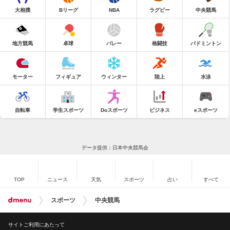
大相撲
Bリーグ
NBA
ラグビー
中央競馬
地方競馬
卓球
バレー
格闘技
バドミントン
モーター
フィギュア
ウィンター
陸上
水泳
自転車
学生スポーツ
Doスポーツ
ビジネス
eスポーツ
データ提供：日本中央競馬会
TOP
ニュース
天気
スポーツ
占い
すべて
スポーツ
中央競馬
サイトご利用にあたって