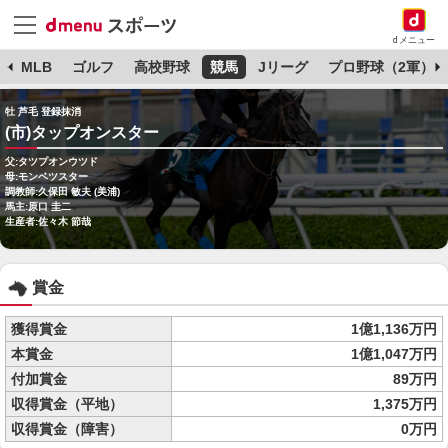
dメニュー
球
MLB
ゴルフ
高校野球
競馬
Jリーグ
プロ野球（2軍）
牡 芦毛 登録抹消
(市)タップオンスター
父:タツプオンウツド
母:モンベツスター
調教師:久保田 敏夫 (美浦)
馬主:原口 圭二
生産者:佐々木 節哉
賞金
獲得賞金
1億1,136万円
本賞金
1億1,047万円
付加賞金
89万円
収得賞金（平地）
1,375万円
収得賞金（障害）
0万円