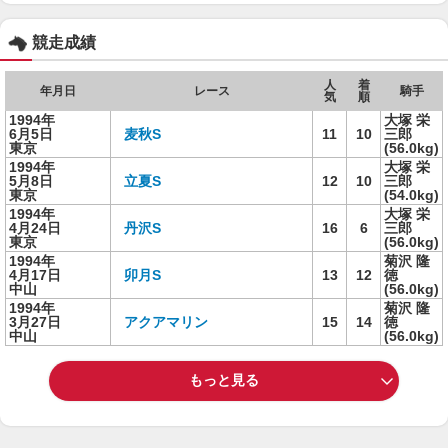
競走成績
人
着
年月日
レース
騎手
気
順
1994年
大塚 栄
6月5日
麦秋S
11
10
三郎
東京
(56.0kg)
1994年
大塚 栄
5月8日
立夏S
12
10
三郎
東京
(54.0kg)
1994年
大塚 栄
4月24日
丹沢S
16
6
三郎
東京
(56.0kg)
1994年
菊沢 隆
4月17日
卯月S
13
12
徳
中山
(56.0kg)
1994年
菊沢 隆
3月27日
アクアマリン
15
14
徳
中山
(56.0kg)
もっと見る