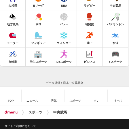
大相撲
Bリーグ
NBA
ラグビー
中央競馬
地方競馬
卓球
バレー
格闘技
バドミントン
モーター
フィギュア
ウィンター
陸上
水泳
自転車
学生スポーツ
Doスポーツ
ビジネス
eスポーツ
データ提供：日本中央競馬会
TOP
ニュース
天気
スポーツ
占い
すべて
スポーツ
中央競馬
サイトご利用にあたって