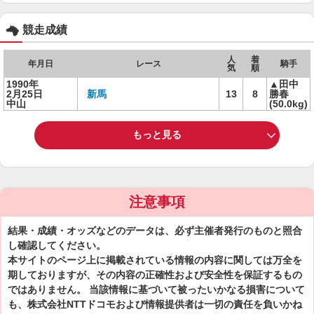
競走成績
人
着
年月日
レース
騎手
気
順
1990年
▲田中
2月25日
新馬
13
8
勝春
中山
(50.0kg)
もっと見る
注意事項
結果・成績・オッズなどのデータは、必ず主催者発行のものと照合
し確認してください。
本サイトのページ上に掲載されている情報の内容に関しては万全を
期しておりますが、その内容の正確性および安全性を保証するもの
ではありません。 当該情報に基づいて被ったいかなる損害について
も、株式会社NTTドコモおよび情報提供者は一切の責任を負いかね