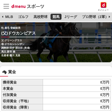
dメニュー
球
MLB
ゴルフ
高校野球
競馬
Jリーグ
プロ野球（2軍）
牝 鹿毛 登録抹消
(父)ドウカンピアス
父:グリーングラス
母:ドウカンシンザン
調教師:田中 朋次郎 (美浦)
馬主:新井 操
生産者:棚川 克昌
賞金
獲得賞金
0万円
本賞金
0万円
付加賞金
0万円
収得賞金（平地）
0万円
収得賞金（障害）
0万円