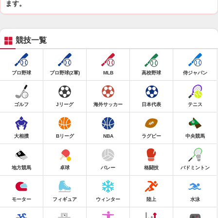
ます。
競技一覧
プロ野球
プロ野球(2軍)
MLB
高校野球
侍ジャパン
ゴルフ
Jリーグ
海外サッカー
日本代表
テニス
大相撲
Bリーグ
NBA
ラグビー
中央競馬
地方競馬
卓球
バレー
格闘技
バドミントン
モーター
フィギュア
ウィンター
陸上
水泳