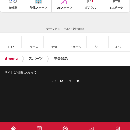
自転車
学生スポーツ
Doスポーツ
ビジネス
eスポーツ
データ提供：日本中央競馬会
TOP
ニュース
天気
スポーツ
占い
すべて
スポーツ
中央競馬
サイトご利用にあたって
(C) NTT DOCOMO, INC.