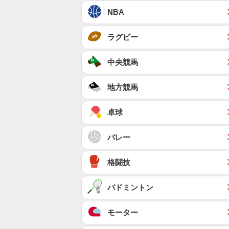
NBA
ラグビー
中央競馬
地方競馬
卓球
バレー
格闘技
バドミントン
モーター