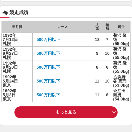
競走成績
人
着
年月日
レース
騎手
気
順
1992年
菊沢 隆
7月12日
500万円以下
12
7
徳
札幌
(55.0kg)
1992年
菊沢 隆
6月27日
500万円以下
9
10
徳
札幌
(55.0kg)
1992年
菊沢 隆
6月20日
500万円以下
8
6
徳
札幌
(55.0kg)
1992年
△浜野
5月24日
500万円以下
11
10
谷 憲尚
東京
(53.0kg)
1992年
☆江田
5月3日
500万円以下
11
8
照男
東京
(54.0kg)
もっと見る