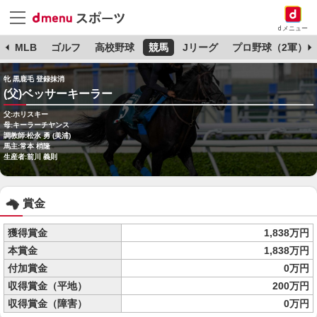
dメニュー
球
MLB
ゴルフ
高校野球
競馬
Jリーグ
プロ野球（2軍）
牝 黒鹿毛 登録抹消
(父)ベッサーキーラー
父:ホリスキー
母:キーラーチヤンス
調教師:松永 勇 (美浦)
馬主:常本 梢隆
生産者:前川 義則
賞金
獲得賞金
1,838万円
本賞金
1,838万円
付加賞金
0万円
収得賞金（平地）
200万円
収得賞金（障害）
0万円