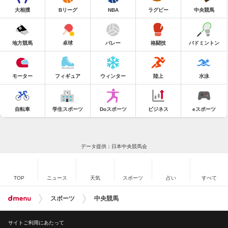
大相撲
Bリーグ
NBA
ラグビー
中央競馬
地方競馬
卓球
バレー
格闘技
バドミントン
モーター
フィギュア
ウィンター
陸上
水泳
自転車
学生スポーツ
Doスポーツ
ビジネス
eスポーツ
データ提供：日本中央競馬会
TOP
ニュース
天気
スポーツ
占い
すべて
スポーツ
中央競馬
サイトご利用にあたって