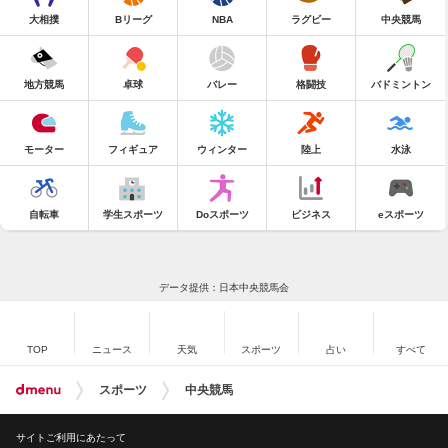
大相撲
Bリーグ
NBA
ラグビー
中央競馬
地方競馬
卓球
バレー
格闘技
バドミントン
モーター
フィギュア
ウィンター
陸上
水泳
自転車
学生スポーツ
Doスポーツ
ビジネス
eスポーツ
データ提供：日本中央競馬会
TOP
ニュース
天気
スポーツ
占い
すべて
スポーツ
中央競馬
サイトご利用にあたって