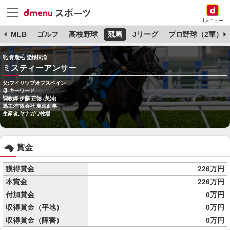
dメニュー
球
MLB
ゴルフ
高校野球
競馬
Jリーグ
プロ野球（2軍）
牝 青鹿毛 登録抹消
ミスティーアンサー
父:フイリツプオブスペイン
母:キーワード
調教師:伊藤 正徳 (美浦)
馬主:有限会社 鳥海商事
生産者:ヤナガワ牧場
賞金
獲得賞金
226万円
本賞金
226万円
付加賞金
0万円
収得賞金（平地）
0万円
収得賞金（障害）
0万円