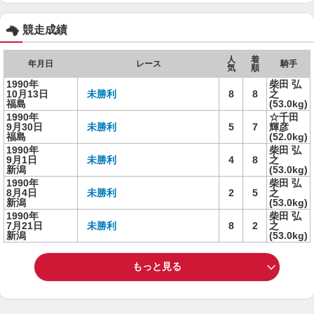
競走成績
人
着
年月日
レース
騎手
気
順
1990年
柴田 弘
10月13日
未勝利
8
8
之
福島
(53.0kg)
1990年
☆千田
9月30日
未勝利
5
7
輝彦
福島
(52.0kg)
1990年
柴田 弘
9月1日
未勝利
4
8
之
新潟
(53.0kg)
1990年
柴田 弘
8月4日
未勝利
2
5
之
新潟
(53.0kg)
1990年
柴田 弘
7月21日
未勝利
8
2
之
新潟
(53.0kg)
もっと見る