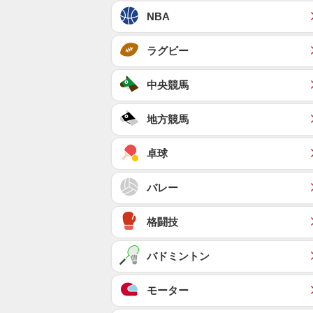
NBA
ラグビー
中央競馬
地方競馬
卓球
バレー
格闘技
バドミントン
モーター