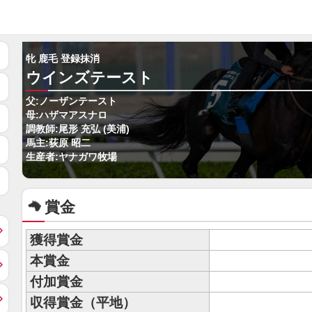
牝 鹿毛 登録抹消
ウインズテースト
父:ノーザンテースト
母:ハザマアスナロ
調教師:尾形 充弘 (美浦)
馬主:荻原 昭二
生産者:ヤナガワ牧場
賞金
獲得賞金
本賞金
付加賞金
収得賞金（平地）