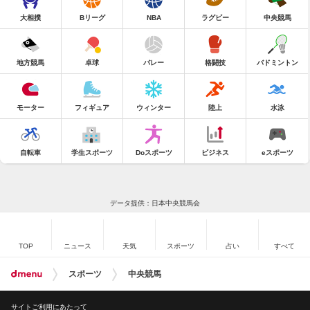
大相撲
Bリーグ
NBA
ラグビー
中央競馬
地方競馬
卓球
バレー
格闘技
バドミントン
モーター
フィギュア
ウィンター
陸上
水泳
自転車
学生スポーツ
Doスポーツ
ビジネス
eスポーツ
データ提供：日本中央競馬会
TOP
ニュース
天気
スポーツ
占い
すべて
スポーツ
中央競馬
サイトご利用にあたって