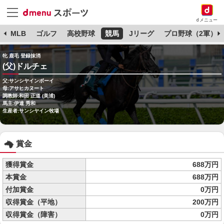
dメニュー
球
MLB
ゴルフ
高校野球
競馬
Jリーグ
プロ野球（2軍）
牝 鹿毛 登録抹消
(父)ドルチェ
父:サンシヤインボーイ
母:アサヒカヌート
調教師:和田 正道 (美浦)
馬主:伊達 秀和
生産者:サンシヤイン牧場
賞金
獲得賞金
688万円
本賞金
688万円
付加賞金
0万円
収得賞金（平地）
200万円
収得賞金（障害）
0万円