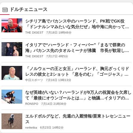
ドルチェニュース
シチリア島でバカンス中のハーランド、PK戦でGK役
「ドンナルンマみたいな気分だぜ」地中海に向かって豪
快ドライバーショットも
THE DIGEST 7月18日 19時46分
イタリアで“ハーランド・フィーバー”「まるで群衆の
海」バカンス先のタオルミーナが沸騰 市長が歓迎し、
ディナーはドルガバCEOとともに
THE DIGEST 7月17日 4時5分
「ノルウェーの王と女王」ハーランド、胸元ざっくりド
レスの彼女と2ショット 「息をのむ」「ゴージャス」カ
ップルコーデにファン騒然
中日スポーツ 7月16日 13時13分
なぜ英雄がいない？ハーランドが9万人の祝賀会を欠席し
て「最後にオウンゴールとは…」と物議…イタリアのフ
ァッションショー出席が理由と判明しチーム内外から
RONSPO 7月14日 21時36分
「いて欲しかった」の批判
エルドボルグなど、先週の入厩情報/栗東トレセンニュー
ス
netkeiba 6月23日 14時2分