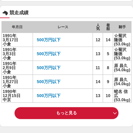
競走成績
人
着
年月日
レース
騎手
気
順
1991年
☆菊沢
3月17日
500万円以下
12
14
隆徳
小倉
(53.0kg)
1991年
☆菊沢
3月3日
500万円以下
13
5
隆徳
小倉
(53.0kg)
1991年
原 昌久
2月9日
500万円以下
11
8
(54.0kg)
小倉
1991年
原 昌久
1月27日
500万円以下
14
9
(54.0kg)
小倉
1990年
蛯名 信
12月15日
500万円以下
13
10
広
中京
(53.0kg)
もっと見る