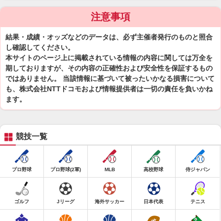
注意事項
結果・成績・オッズなどのデータは、必ず主催者発行のものと照合
し確認してください。
本サイトのページ上に掲載されている情報の内容に関しては万全を
期しておりますが、その内容の正確性および安全性を保証するもの
ではありません。 当該情報に基づいて被ったいかなる損害について
も、株式会社NTTドコモおよび情報提供者は一切の責任を負いかね
ます。
競技一覧
プロ野球
プロ野球(2軍)
MLB
高校野球
侍ジャパン
ゴルフ
Jリーグ
海外サッカー
日本代表
テニス