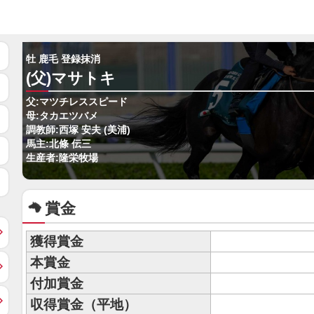
牡 鹿毛 登録抹消
(父)マサトキ
父:マツチレススピード
母:タカエツバメ
調教師:西塚 安夫 (美浦)
馬主:北條 伝三
生産者:隆栄牧場
賞金
獲得賞金
本賞金
付加賞金
収得賞金（平地）