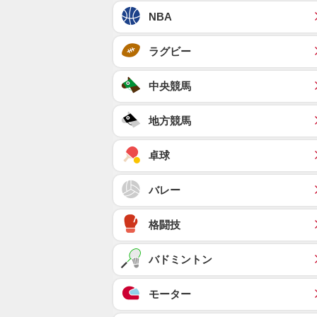
NBA
ラグビー
中央競馬
地方競馬
卓球
バレー
格闘技
バドミントン
モーター