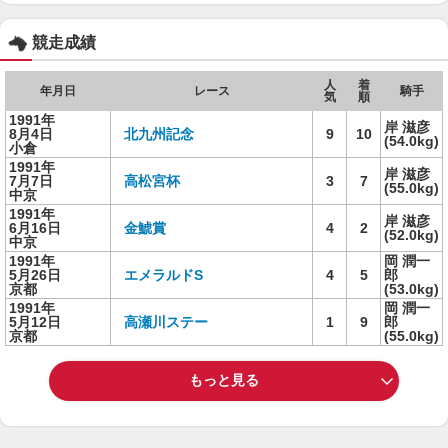
競走成績
人
着
年月日
レース
騎手
気
順
1991年
岸 滋彦
8月4日
北九州記念
9
10
(54.0kg)
小倉
1991年
岸 滋彦
7月7日
高松宮杯
3
7
(55.0kg)
中京
1991年
岸 滋彦
6月16日
金鯱賞
4
2
(52.0kg)
中京
1991年
岡 潤一
5月26日
エメラルドS
4
5
郎
京都
(53.0kg)
1991年
岡 潤一
5月12日
高瀬川ステー
1
9
郎
京都
(55.0kg)
もっと見る