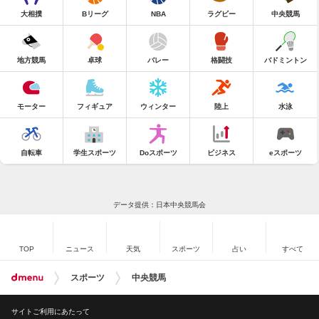
大相撲
Bリーグ
NBA
ラグビー
中央競馬
地方競馬
卓球
バレー
格闘技
バドミントン
モーター
フィギュア
ウィンター
陸上
水泳
自転車
学生スポーツ
Doスポーツ
ビジネス
eスポーツ
データ提供：日本中央競馬会
TOP
ニュース
天気
スポーツ
占い
すべて
スポーツ
中央競馬
サイトご利用にあたって