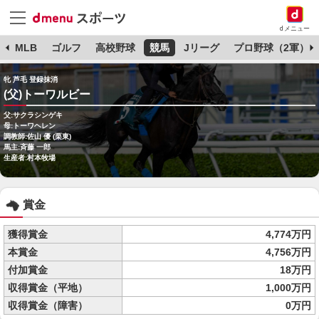
dメニュー
球
MLB
ゴルフ
高校野球
競馬
Jリーグ
プロ野球（2軍）
牝 芦毛 登録抹消
(父)トーワルビー
父:サクラシンゲキ
母:トーワヘレン
調教師:佐山 優 (栗東)
馬主:斉藤 一郎
生産者:村本牧場
賞金
獲得賞金
4,774万円
本賞金
4,756万円
付加賞金
18万円
収得賞金（平地）
1,000万円
収得賞金（障害）
0万円