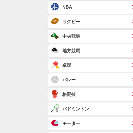
NBA
ラグビー
中央競馬
地方競馬
卓球
バレー
格闘技
バドミントン
モーター