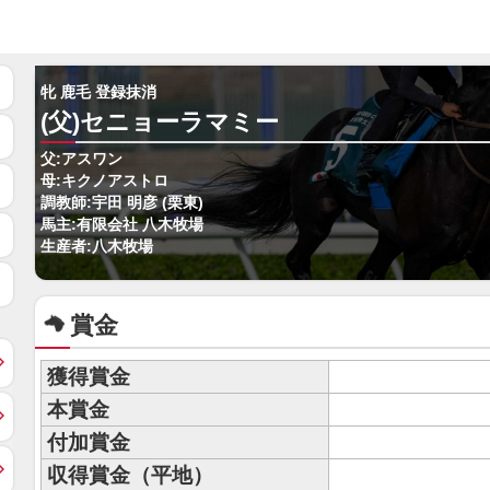
牝 鹿毛 登録抹消
(父)セニョーラマミー
父:アスワン
母:キクノアストロ
調教師:宇田 明彦 (栗東)
馬主:有限会社 八木牧場
生産者:八木牧場
賞金
獲得賞金
本賞金
付加賞金
収得賞金（平地）