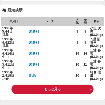
競走成績
人
着
年月日
レース
騎手
気
順
1990年
小迫 次
5月4日
未勝利
9
8
男
福島
(53.0kg)
1990年
☆藤原
4月22日
未勝利
9
8
英幸
福島
(52.0kg)
1990年
三浦 春
4月14日
未勝利
14
16
美
中山
(53.0kg)
1990年
三浦 春
3月11日
未勝利
10
11
美
中山
(53.0kg)
1990年
蛯名 信
2月18日
新馬
10
8
廣
小倉
(53.0kg)
もっと見る