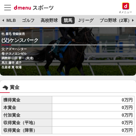
dメニュー
球
MLB
ゴルフ
高校野球
競馬
Jリーグ
プロ野球（2軍）
牝 鹿毛 登録抹消
(父)ケンスパーク
父:アズマハンター
母:ナスノエンゼル
調教師:山田 要一 (美浦)
馬主:藤井 成子
生産者:東 牧場
賞金
獲得賞金
0万円
本賞金
0万円
付加賞金
0万円
収得賞金（平地）
0万円
収得賞金（障害）
0万円