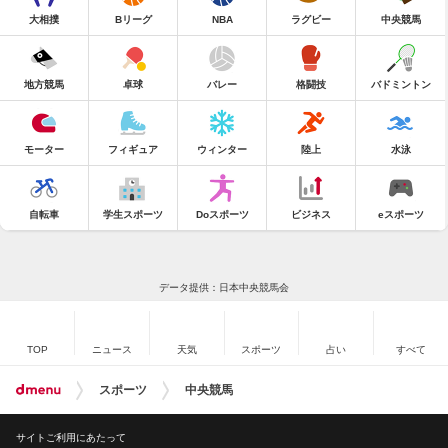
大相撲
Bリーグ
NBA
ラグビー
中央競馬
地方競馬
卓球
バレー
格闘技
バドミントン
モーター
フィギュア
ウィンター
陸上
水泳
自転車
学生スポーツ
Doスポーツ
ビジネス
eスポーツ
データ提供：日本中央競馬会
TOP
ニュース
天気
スポーツ
占い
すべて
スポーツ
中央競馬
サイトご利用にあたって