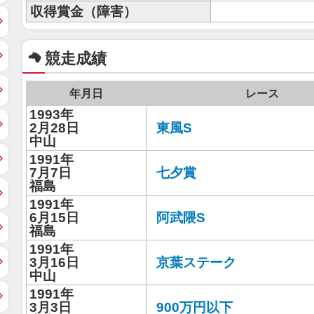
収得賞金（障害）
競走成績
年月日
レース
1993年
2月28日
東風S
中山
1991年
7月7日
七夕賞
福島
1991年
6月15日
阿武隈S
福島
1991年
3月16日
京葉ステーク
中山
1991年
3月3日
900万円以下