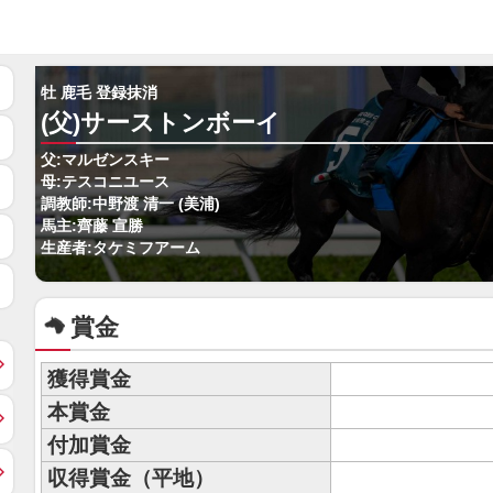
牡 鹿毛 登録抹消
(父)サーストンボーイ
父:マルゼンスキー
母:テスコニユース
調教師:中野渡 清一 (美浦)
馬主:齊藤 宣勝
生産者:タケミフアーム
賞金
獲得賞金
本賞金
付加賞金
収得賞金（平地）