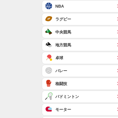
NBA
ラグビー
中央競馬
地方競馬
卓球
バレー
格闘技
バドミントン
モーター