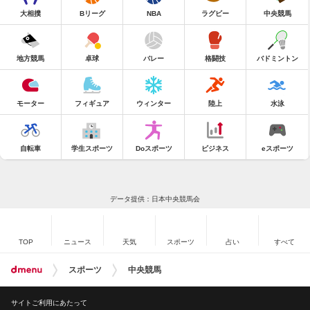
大相撲
Bリーグ
NBA
ラグビー
中央競馬
地方競馬
卓球
バレー
格闘技
バドミントン
モーター
フィギュア
ウィンター
陸上
水泳
自転車
学生スポーツ
Doスポーツ
ビジネス
eスポーツ
データ提供：日本中央競馬会
TOP
ニュース
天気
スポーツ
占い
すべて
スポーツ
中央競馬
サイトご利用にあたって