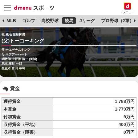
dメニュー
球
MLB
ゴルフ
高校野球
競馬
Jリーグ
プロ野球（2軍）
牡 鹿毛 登録抹消
(父)トーコーキング
父:テユデナムキング
母:ネブアーハート
調教師:中野渡 清一 (美浦)
馬主:高杉 一郎
生産者:富田 恭司
賞金
獲得賞金
1,788万円
本賞金
1,779万円
付加賞金
9万円
収得賞金（平地）
400万円
収得賞金（障害）
0万円