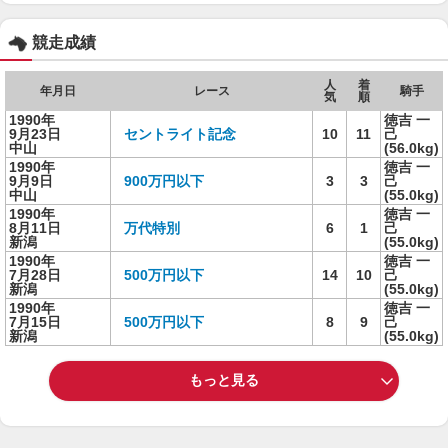
競走成績
人
着
年月日
レース
騎手
気
順
1990年
徳吉 一
9月23日
セントライト記念
10
11
己
中山
(56.0kg)
1990年
徳吉 一
9月9日
900万円以下
3
3
己
中山
(55.0kg)
1990年
徳吉 一
8月11日
万代特別
6
1
己
新潟
(55.0kg)
1990年
徳吉 一
7月28日
500万円以下
14
10
己
新潟
(55.0kg)
1990年
徳吉 一
7月15日
500万円以下
8
9
己
新潟
(55.0kg)
もっと見る