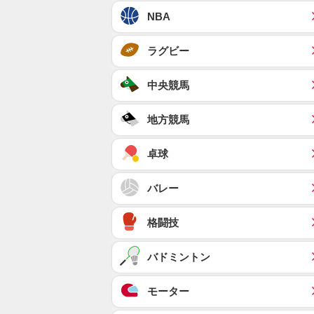
NBA
ラグビー
中央競馬
地方競馬
卓球
バレー
格闘技
バドミントン
モーター