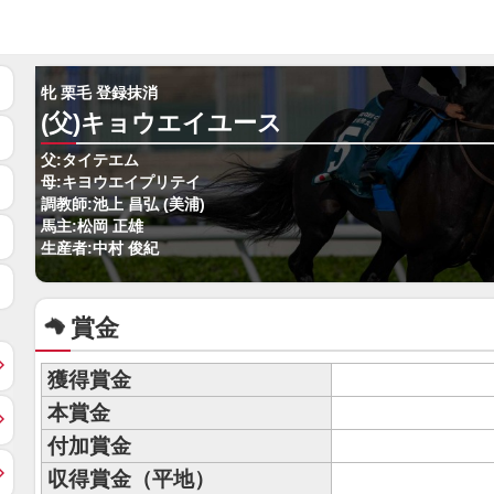
牝 栗毛 登録抹消
(父)キョウエイユース
父:タイテエム
母:キヨウエイプリテイ
調教師:池上 昌弘 (美浦)
馬主:松岡 正雄
生産者:中村 俊紀
賞金
獲得賞金
本賞金
付加賞金
収得賞金（平地）