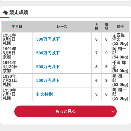
競走成績
人
着
年月日
レース
騎手
気
順
1991年
▲四位
6月9日
500万円以下
8
8
洋文
札幌
(52.0kg)
1991年
岡 潤一
5月5日
500万円以下
7
9
郎
京都
(54.0kg)
1991年
千田 輝
4月20日
500万円以下
8
9
彦
京都
(54.0kg)
1990年
岡 潤一
7月21日
500万円以下
6
9
郎
札幌
(53.0kg)
1990年
岡 潤一
7月7日
礼文特別
9
6
郎
札幌
(53.0kg)
もっと見る