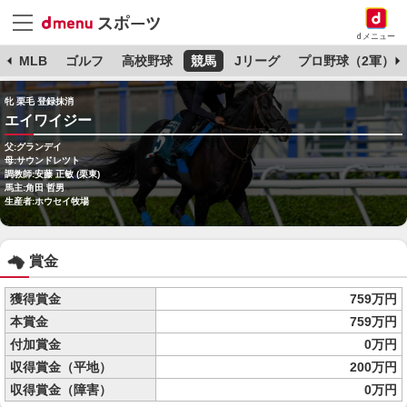
dメニュー
球
MLB
ゴルフ
高校野球
競馬
Jリーグ
プロ野球（2軍）
牝 栗毛 登録抹消
エイワイジー
父:グランデイ
母:サウンドレツト
調教師:安藤 正敏 (栗東)
馬主:角田 哲男
生産者:ホウセイ牧場
賞金
獲得賞金
759万円
本賞金
759万円
付加賞金
0万円
収得賞金（平地）
200万円
収得賞金（障害）
0万円