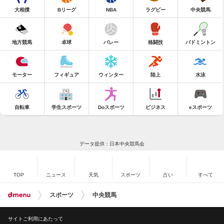
大相撲
Bリーグ
NBA
ラグビー
中央競馬
地方競馬
卓球
バレー
格闘技
バドミントン
モーター
フィギュア
ウィンター
陸上
水泳
自転車
学生スポーツ
Doスポーツ
ビジネス
eスポーツ
データ提供：日本中央競馬会
TOP
ニュース
天気
スポーツ
占い
すべて
スポーツ
中央競馬
サイトご利用にあたって