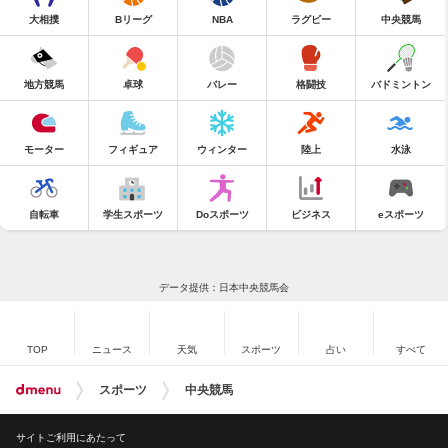
大相撲
Bリーグ
NBA
ラグビー
中央競馬
地方競馬
卓球
バレー
格闘技
バドミントン
モーター
フィギュア
ウィンター
陸上
水泳
自転車
学生スポーツ
Doスポーツ
ビジネス
eスポーツ
データ提供：日本中央競馬会
TOP
ニュース
天気
スポーツ
占い
すべて
スポーツ
中央競馬
サイトご利用にあたって