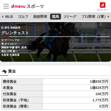
dメニュー
球
MLB
ゴルフ
高校野球
競馬
Jリーグ
プロ野球（2軍）
牡 栗毛 登録抹消
グレンチェスト
父:サーペンフロ
母:オリコヒメ
調教師:伊藤 修司 (栗東)
馬主:大野 裕一
生産者:大塚牧場
賞金
獲得賞金
1億935万円
本賞金
1億829万円
付加賞金
106万円
収得賞金（平地）
1,775万円
収得賞金（障害）
0万円