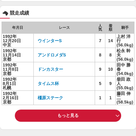
競走成績
人
着
年月日
レース
騎手
気
順
1992年
上村 洋
12月20日
ウインターS
7
14
行
中京
(56.0kg)
1992年
松永 幹
11月14日
アンドロメダS
8
8
夫
京都
(56.0kg)
1992年
田中 勝
11月8日
ドンカスター
9
10
春
京都
(54.0kg)
1992年
柴田 政
8月1日
タイムス杯
5
9
人
札幌
(55.0kg)
1992年
藤田 伸
2月16日
橿原ステーク
1
1
二
京都
(58.5kg)
もっと見る