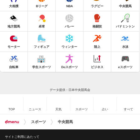
大相撲
Bリーグ
NBA
ラグビー
中央競馬
地方競馬
卓球
バレー
格闘技
バドミントン
モーター
フィギュア
ウィンター
陸上
水泳
自転車
学生スポーツ
Doスポーツ
ビジネス
eスポーツ
データ提供：日本中央競馬会
TOP
ニュース
天気
スポーツ
占い
すべて
スポーツ
中央競馬
サイトご利用にあたって