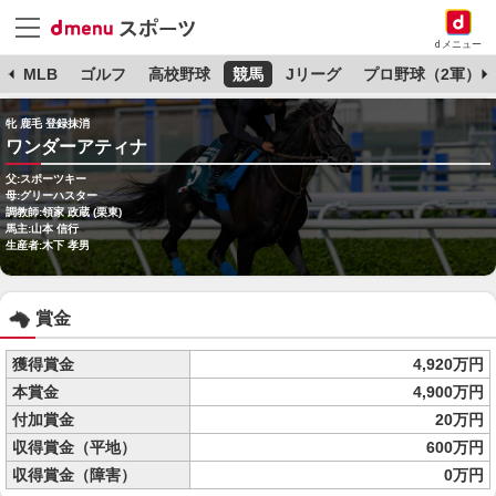
dメニュー
球
MLB
ゴルフ
高校野球
競馬
Jリーグ
プロ野球（2軍）
牝 鹿毛 登録抹消
ワンダーアティナ
父:スポーツキー
母:グリーハスター
調教師:領家 政蔵 (栗東)
馬主:山本 信行
生産者:木下 孝男
賞金
獲得賞金
4,920万円
本賞金
4,900万円
付加賞金
20万円
収得賞金（平地）
600万円
収得賞金（障害）
0万円