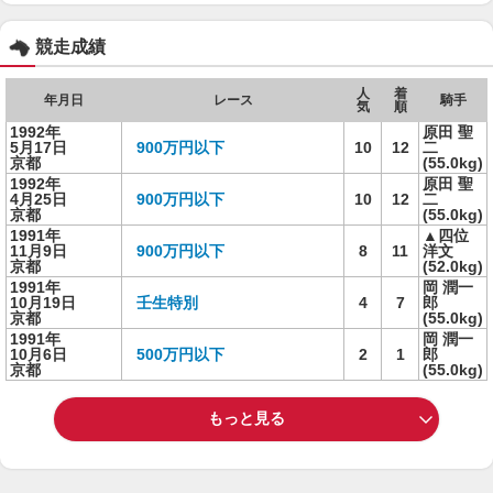
競走成績
人
着
年月日
レース
騎手
気
順
1992年
原田 聖
5月17日
900万円以下
10
12
二
京都
(55.0kg)
1992年
原田 聖
4月25日
900万円以下
10
12
二
京都
(55.0kg)
1991年
▲四位
11月9日
900万円以下
8
11
洋文
京都
(52.0kg)
1991年
岡 潤一
10月19日
壬生特別
4
7
郎
京都
(55.0kg)
1991年
岡 潤一
10月6日
500万円以下
2
1
郎
京都
(55.0kg)
もっと見る