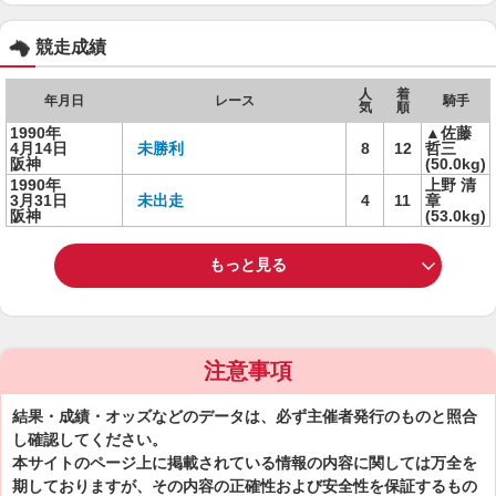
競走成績
人
着
年月日
レース
騎手
気
順
1990年
▲佐藤
4月14日
未勝利
8
12
哲三
阪神
(50.0kg)
1990年
上野 清
3月31日
未出走
4
11
章
阪神
(53.0kg)
もっと見る
注意事項
結果・成績・オッズなどのデータは、必ず主催者発行のものと照合
し確認してください。
本サイトのページ上に掲載されている情報の内容に関しては万全を
期しておりますが、その内容の正確性および安全性を保証するもの