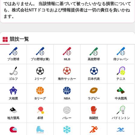
ではありません。 当該情報に基づいて被ったいかなる損害について
も、株式会社NTTドコモおよび情報提供者は一切の責任を負いかね
ます。
競技一覧
プロ野球
プロ野球(2軍)
MLB
高校野球
侍ジャパン
ゴルフ
Jリーグ
海外サッカー
日本代表
テニス
大相撲
Bリーグ
NBA
ラグビー
中央競馬
地方競馬
卓球
バレー
格闘技
バドミントン