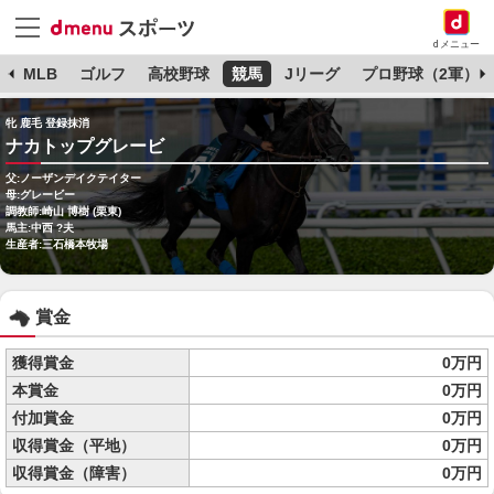
dメニュー
球
MLB
ゴルフ
高校野球
競馬
Jリーグ
プロ野球（2軍）
牝 鹿毛 登録抹消
ナカトップグレービ
父:ノーザンデイクテイター
母:グレービー
調教師:崎山 博樹 (栗東)
馬主:中西 ?夫
生産者:三石橋本牧場
賞金
獲得賞金
0万円
本賞金
0万円
付加賞金
0万円
収得賞金（平地）
0万円
収得賞金（障害）
0万円