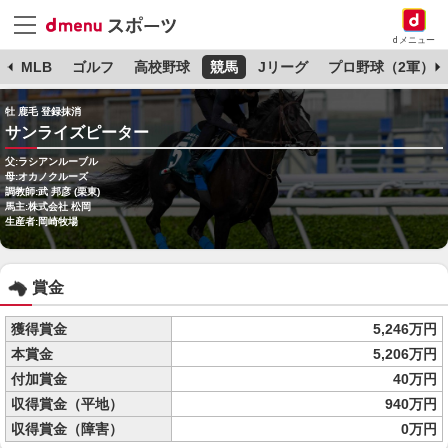
dメニュー
球
MLB
ゴルフ
高校野球
競馬
Jリーグ
プロ野球（2軍）
牡 鹿毛 登録抹消
サンライズピーター
父:ラシアンルーブル
母:オカノクルーズ
調教師:武 邦彦 (栗東)
馬主:株式会社 松岡
生産者:岡崎牧場
賞金
獲得賞金
5,246万円
本賞金
5,206万円
付加賞金
40万円
収得賞金（平地）
940万円
収得賞金（障害）
0万円