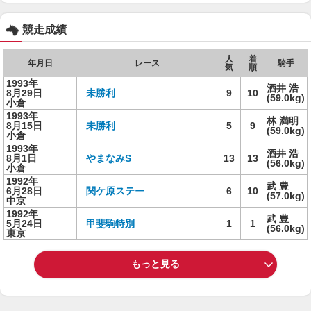
競走成績
人
着
年月日
レース
騎手
気
順
1993年
酒井 浩
8月29日
未勝利
9
10
(59.0kg)
小倉
1993年
林 満明
8月15日
未勝利
5
9
(59.0kg)
小倉
1993年
酒井 浩
8月1日
やまなみS
13
13
(56.0kg)
小倉
1992年
武 豊
6月28日
関ケ原ステー
6
10
(57.0kg)
中京
1992年
武 豊
5月24日
甲斐駒特別
1
1
(56.0kg)
東京
もっと見る