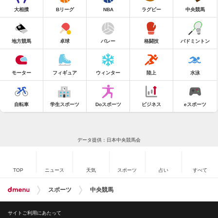
大相撲
Bリーグ
NBA
ラグビー
中央競馬
地方競馬
卓球
バレー
格闘技
バドミントン
モーター
フィギュア
ウィンター
陸上
水泳
自転車
学生スポーツ
Doスポーツ
ビジネス
eスポーツ
データ提供：日本中央競馬会
TOP
ニュース
天気
スポーツ
占い
すべて
スポーツ
中央競馬
サイトご利用にあたって