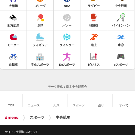
大相撲
Bリーグ
NBA
ラグビー
中央競馬
地方競馬
卓球
バレー
格闘技
バドミントン
モーター
フィギュア
ウィンター
陸上
水泳
自転車
学生スポーツ
Doスポーツ
ビジネス
eスポーツ
データ提供：日本中央競馬会
TOP
ニュース
天気
スポーツ
占い
すべて
スポーツ
中央競馬
サイトご利用にあたって