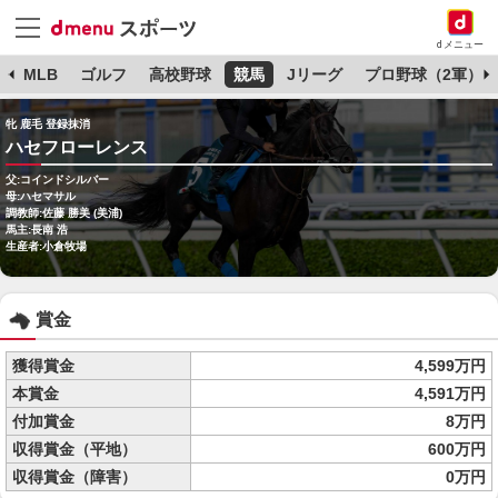
dメニュー
球
MLB
ゴルフ
高校野球
競馬
Jリーグ
プロ野球（2軍）
牝 鹿毛 登録抹消
ハセフローレンス
父:コインドシルバー
母:ハセマサル
調教師:佐藤 勝美 (美浦)
馬主:長南 浩
生産者:小倉牧場
賞金
獲得賞金
4,599万円
本賞金
4,591万円
付加賞金
8万円
収得賞金（平地）
600万円
収得賞金（障害）
0万円