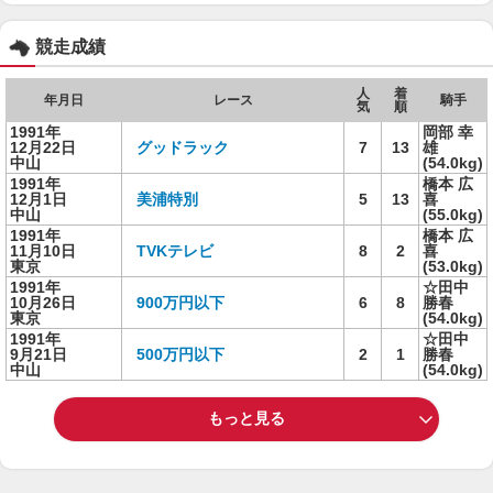
競走成績
人
着
年月日
レース
騎手
気
順
1991年
岡部 幸
12月22日
グッドラック
7
13
雄
中山
(54.0kg)
1991年
橋本 広
12月1日
美浦特別
5
13
喜
中山
(55.0kg)
1991年
橋本 広
11月10日
TVKテレビ
8
2
喜
東京
(53.0kg)
1991年
☆田中
10月26日
900万円以下
6
8
勝春
東京
(54.0kg)
1991年
☆田中
9月21日
500万円以下
2
1
勝春
中山
(54.0kg)
もっと見る