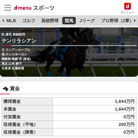
dメニュー
球
MLB
ゴルフ
高校野球
競馬
Jリーグ
プロ野球（2軍）
牡 鹿毛 登録抹消
テンリラシアン
父:ラシアンルーブル
母:テンリオーカン
調教師:島崎 宏 (栗東)
馬主:山本 静子
生産者:近藤牧場
賞金
獲得賞金
1,844万円
本賞金
1,844万円
付加賞金
0万円
収得賞金（平地）
200万円
収得賞金（障害）
0万円