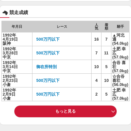
競走成績
人
着
年月日
レース
騎手
気
順
1992年
▲河北
4月19日
500万円以下
16
7
通
阪神
(54.0kg)
1992年
土肥 幸
3月28日
500万円以下
7
11
広
中京
(57.0kg)
1992年
合谷 喜
3月14日
御在所特別
10
5
壮
中京
(57.0kg)
1992年
☆合谷
2月23日
500万円以下
4
10
喜壮
小倉
(56.0kg)
1992年
土肥 幸
2月9日
500万円以下
2
5
広
小倉
(57.0kg)
もっと見る