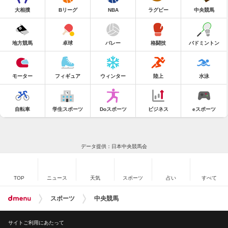
大相撲
Bリーグ
NBA
ラグビー
中央競馬
地方競馬
卓球
バレー
格闘技
バドミントン
モーター
フィギュア
ウィンター
陸上
水泳
自転車
学生スポーツ
Doスポーツ
ビジネス
eスポーツ
データ提供：日本中央競馬会
TOP
ニュース
天気
スポーツ
占い
すべて
スポーツ
中央競馬
サイトご利用にあたって