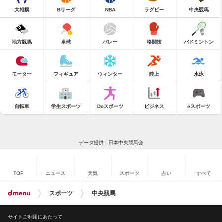
大相撲
Bリーグ
NBA
ラグビー
中央競馬
地方競馬
卓球
バレー
格闘技
バドミントン
モーター
フィギュア
ウィンター
陸上
水泳
自転車
学生スポーツ
Doスポーツ
ビジネス
eスポーツ
データ提供：日本中央競馬会
TOP
ニュース
天気
スポーツ
占い
すべて
スポーツ
中央競馬
サイトご利用にあたって