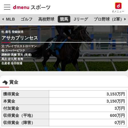
dメニュー
球
MLB
ゴルフ
高校野球
競馬
Jリーグ
プロ野球（2軍）
牝 鹿毛 登録抹消
アサカプリンセス
父:ブレイヴエストローマン
母:スーパービツク
調教師:高橋 英夫 (美浦)
馬主:佐久間 有寿
生産者:谷田牧場
賞金
獲得賞金
3,153万円
本賞金
3,150万円
付加賞金
3万円
収得賞金（平地）
600万円
収得賞金（障害）
0万円