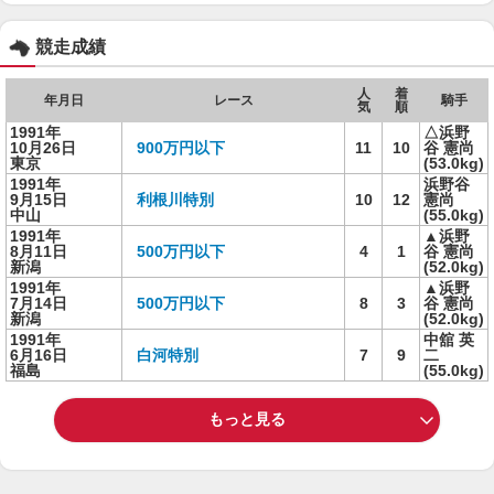
競走成績
人
着
年月日
レース
騎手
気
順
1991年
△浜野
10月26日
900万円以下
11
10
谷 憲尚
東京
(53.0kg)
1991年
浜野谷
9月15日
利根川特別
10
12
憲尚
中山
(55.0kg)
1991年
▲浜野
8月11日
500万円以下
4
1
谷 憲尚
新潟
(52.0kg)
1991年
▲浜野
7月14日
500万円以下
8
3
谷 憲尚
新潟
(52.0kg)
1991年
中舘 英
6月16日
白河特別
7
9
二
福島
(55.0kg)
もっと見る