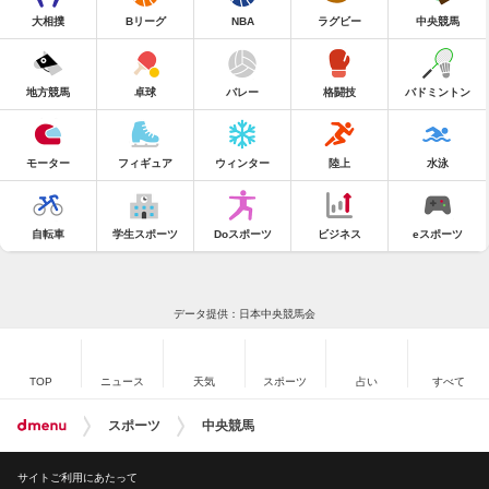
大相撲
Bリーグ
NBA
ラグビー
中央競馬
地方競馬
卓球
バレー
格闘技
バドミントン
モーター
フィギュア
ウィンター
陸上
水泳
自転車
学生スポーツ
Doスポーツ
ビジネス
eスポーツ
データ提供：日本中央競馬会
TOP
ニュース
天気
スポーツ
占い
すべて
スポーツ
中央競馬
サイトご利用にあたって