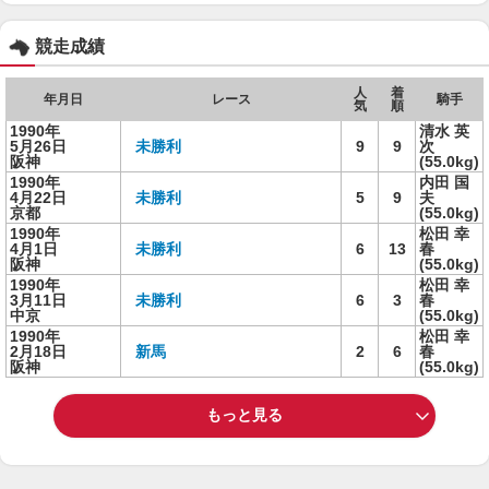
競走成績
人
着
年月日
レース
騎手
気
順
1990年
清水 英
5月26日
未勝利
9
9
次
阪神
(55.0kg)
1990年
内田 国
4月22日
未勝利
5
9
夫
京都
(55.0kg)
1990年
松田 幸
4月1日
未勝利
6
13
春
阪神
(55.0kg)
1990年
松田 幸
3月11日
未勝利
6
3
春
中京
(55.0kg)
1990年
松田 幸
2月18日
新馬
2
6
春
阪神
(55.0kg)
もっと見る