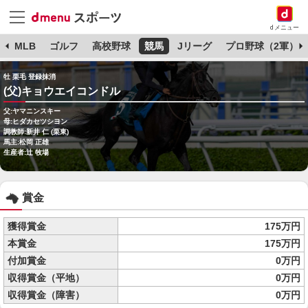
dメニュー
球
MLB
ゴルフ
高校野球
競馬
Jリーグ
プロ野球（2軍）
牡 栗毛 登録抹消
(父)キョウエイコンドル
父:ヤマニンスキー
母:ヒダカセツシヨン
調教師:新井 仁 (栗東)
馬主:松岡 正雄
生産者:辻 牧場
賞金
獲得賞金
175万円
本賞金
175万円
付加賞金
0万円
収得賞金（平地）
0万円
収得賞金（障害）
0万円