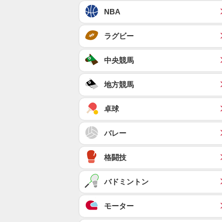
NBA
ラグビー
中央競馬
地方競馬
卓球
バレー
格闘技
バドミントン
モーター