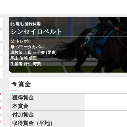
牝 鹿毛 登録抹消
シンセイロベルト
父:トレボロ
母:ジヨータカバル
調教師:上田 三千夫 (栗東)
馬主:岩崎 僖澄
生産者:針生 寿美
賞金
獲得賞金
本賞金
付加賞金
収得賞金（平地）