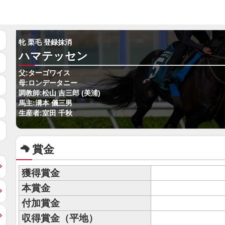
牝 栗毛 登録抹消
ハマテッセン
父:ターゴワイス
母:ロンデータニー
調教師:松山 吉三郎 (美浦)
馬主:溝本 儀三男
生産者:室田 千秋
賞金
獲得賞金
本賞金
付加賞金
収得賞金（平地）