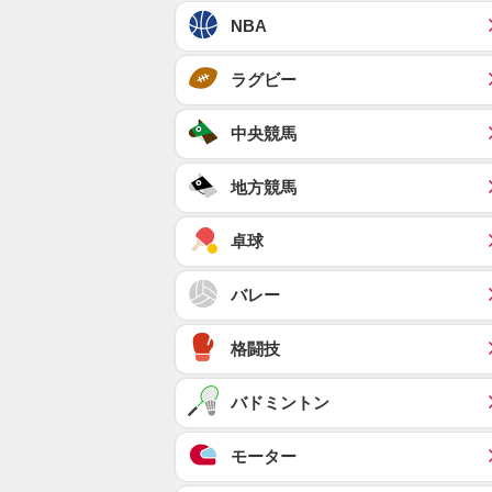
NBA
ラグビー
中央競馬
地方競馬
卓球
バレー
格闘技
バドミントン
モーター