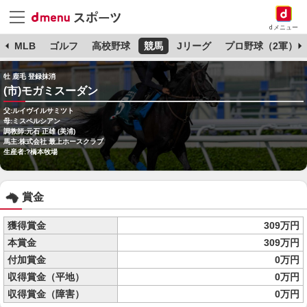
dメニュー
球
MLB
ゴルフ
高校野球
競馬
Jリーグ
プロ野球（2軍）
牡 鹿毛 登録抹消
(市)モガミスーダン
父:ルイヴイルサミツト
母:ミスペルシアン
調教師:元石 正雄 (美浦)
馬主:株式会社 最上ホースクラブ
生産者:?橋本牧場
賞金
獲得賞金
309万円
本賞金
309万円
付加賞金
0万円
収得賞金（平地）
0万円
収得賞金（障害）
0万円