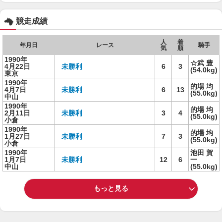
競走成績
人
着
年月日
レース
騎手
気
順
1990年
☆武 豊
4月22日
未勝利
6
3
(54.0kg)
東京
1990年
的場 均
4月7日
未勝利
6
13
(55.0kg)
中山
1990年
的場 均
2月11日
未勝利
3
4
(55.0kg)
小倉
1990年
的場 均
1月27日
未勝利
7
3
(55.0kg)
小倉
1990年
池田 賀
1月7日
未勝利
12
6
一
中山
(55.0kg)
もっと見る