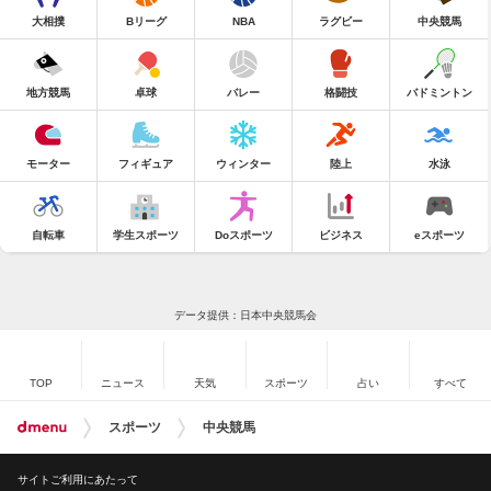
大相撲
Bリーグ
NBA
ラグビー
中央競馬
地方競馬
卓球
バレー
格闘技
バドミントン
モーター
フィギュア
ウィンター
陸上
水泳
自転車
学生スポーツ
Doスポーツ
ビジネス
eスポーツ
データ提供：日本中央競馬会
TOP
ニュース
天気
スポーツ
占い
すべて
スポーツ
中央競馬
サイトご利用にあたって