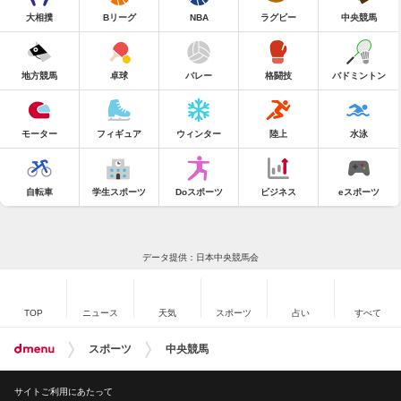
大相撲
Bリーグ
NBA
ラグビー
中央競馬
地方競馬
卓球
バレー
格闘技
バドミントン
モーター
フィギュア
ウィンター
陸上
水泳
自転車
学生スポーツ
Doスポーツ
ビジネス
eスポーツ
データ提供：日本中央競馬会
TOP
ニュース
天気
スポーツ
占い
すべて
スポーツ
中央競馬
サイトご利用にあたって