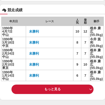
競走成績
人
着
年月日
レース
騎手
気
順
1990年
根本 康
4月7日
未勝利
10
12
広
中山
(55.0kg)
1990年
今井 規
3月18日
未勝利
8
7
和
中京
(55.0kg)
1990年
根本 康
2月24日
未勝利
7
7
広
中山
(55.0kg)
1990年
根本 康
2月10日
未勝利
9
10
広
東京
(55.0kg)
1990年
根本 康
1月14日
未勝利
6
7
広
中山
(55.0kg)
もっと見る