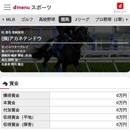
dメニュー
球
MLB
ゴルフ
高校野球
競馬
Jリーグ
プロ野球（2軍）
牡 鹿毛 登録抹消
(抽)アカネテンドウ
父:ピユウターグレイ
母:スワローチカラ
調教師:橋本 輝雄 (美浦)
馬主:関野 栄一
生産者:岡田 隆志
賞金
獲得賞金
0万円
本賞金
0万円
付加賞金
0万円
収得賞金（平地）
0万円
収得賞金（障害）
0万円