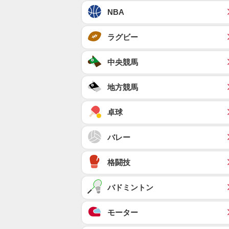
NBA
ラグビー
中央競馬
地方競馬
卓球
バレー
格闘技
バドミントン
モーター