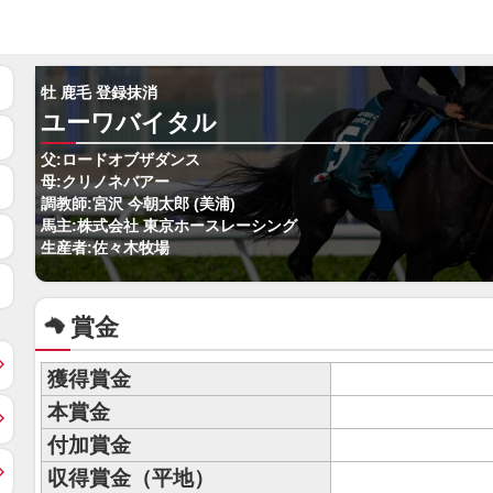
牡 鹿毛 登録抹消
ユーワバイタル
父:ロードオブザダンス
母:クリノネバアー
調教師:宮沢 今朝太郎 (美浦)
馬主:株式会社 東京ホースレーシング
生産者:佐々木牧場
賞金
獲得賞金
本賞金
付加賞金
収得賞金（平地）