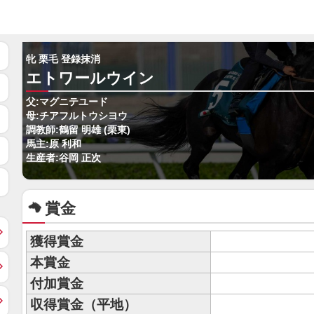
牝 栗毛 登録抹消
エトワールウイン
父:マグニテユード
母:チアフルトウシヨウ
調教師:鶴留 明雄 (栗東)
馬主:原 利和
生産者:谷岡 正次
賞金
獲得賞金
本賞金
付加賞金
収得賞金（平地）