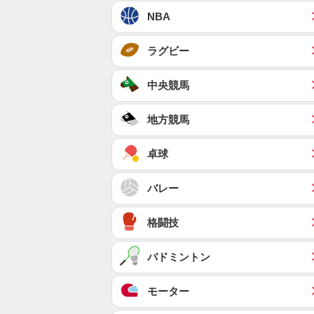
NBA
ラグビー
中央競馬
地方競馬
卓球
バレー
格闘技
バドミントン
モーター