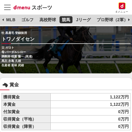
dメニュー
球
MLB
ゴルフ
高校野球
競馬
Jリーグ
プロ野球（2軍）
牡 黒鹿毛 登録抹消
トワノダイセン
父:ガロト
母:パーダルシロー
調教師:稲葉 隆一 (美浦)
馬主:永島 久雄
生産者:若林 武雄
賞金
獲得賞金
1,122万円
本賞金
1,122万円
付加賞金
0万円
収得賞金（平地）
0万円
収得賞金（障害）
0万円