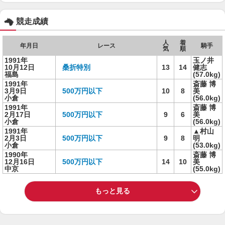
競走成績
人
着
年月日
レース
騎手
気
順
1991年
玉ノ井
10月12日
桑折特別
13
14
健志
福島
(57.0kg)
1991年
斎藤 博
3月9日
500万円以下
10
8
美
小倉
(56.0kg)
1991年
斎藤 博
2月17日
500万円以下
9
6
美
小倉
(56.0kg)
1991年
▲村山
2月3日
500万円以下
9
8
明
小倉
(53.0kg)
1990年
斎藤 博
12月16日
500万円以下
14
10
美
中京
(55.0kg)
もっと見る