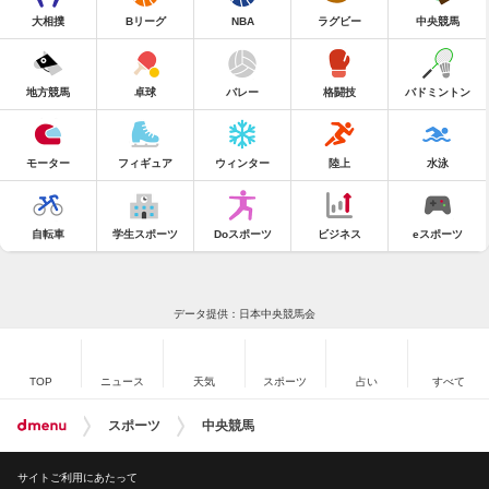
大相撲
Bリーグ
NBA
ラグビー
中央競馬
地方競馬
卓球
バレー
格闘技
バドミントン
モーター
フィギュア
ウィンター
陸上
水泳
自転車
学生スポーツ
Doスポーツ
ビジネス
eスポーツ
データ提供：日本中央競馬会
TOP
ニュース
天気
スポーツ
占い
すべて
スポーツ
中央競馬
サイトご利用にあたって