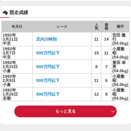
競走成績
人
着
年月日
レース
騎手
気
順
1992年
安田 隆
3月21日
庄内川特別
11
14
行
中京
(54.0kg)
1992年
小屋敷
3月7日
500万円以下
15
11
昭
中京
(54.0kg)
1992年
東田 幸
2月23日
500万円以下
8
7
男
小倉
(54.0kg)
1992年
小屋敷
2月9日
500万円以下
11
6
昭
小倉
(54.0kg)
1992年
小屋敷
1月26日
500万円以下
12
8
昭
京都
(54.0kg)
もっと見る