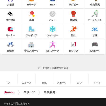
大相撲
Bリーグ
NBA
ラグビー
中央競馬
地方競馬
卓球
バレー
格闘技
バドミントン
モーター
フィギュア
ウィンター
陸上
水泳
自転車
学生スポーツ
Doスポーツ
ビジネス
eスポーツ
データ提供：日本中央競馬会
TOP
ニュース
天気
スポーツ
占い
すべて
スポーツ
中央競馬
サイトご利用にあたって