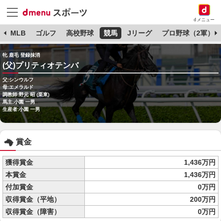
dメニュー
球
MLB
ゴルフ
高校野球
競馬
Jリーグ
プロ野球（2軍）
牝 鹿毛 登録抹消
(父)プリティオテンバ
父:シンウルフ
母:エメラルド
調教師:野元 昭 (栗東)
馬主:小園 一男
生産者:小園 一男
賞金
獲得賞金
1,436万円
本賞金
1,436万円
付加賞金
0万円
収得賞金（平地）
200万円
収得賞金（障害）
0万円