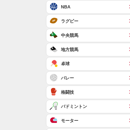
NBA
ラグビー
中央競馬
地方競馬
卓球
バレー
格闘技
バドミントン
モーター