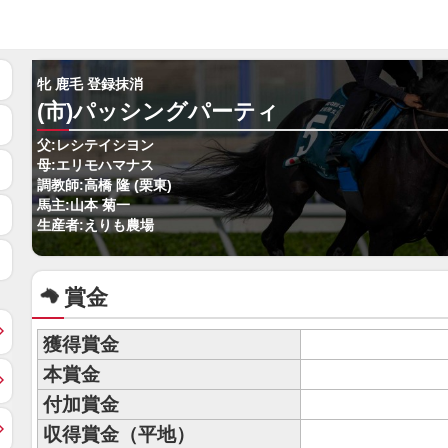
牝 鹿毛 登録抹消
(市)パッシングパーティ
父:レシテイシヨン
母:エリモハマナス
調教師:高橋 隆 (栗東)
馬主:山本 菊一
生産者:えりも農場
賞金
獲得賞金
本賞金
付加賞金
収得賞金（平地）