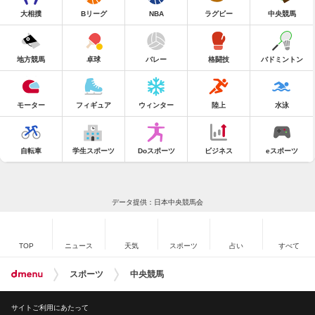
大相撲
Bリーグ
NBA
ラグビー
中央競馬
地方競馬
卓球
バレー
格闘技
バドミントン
モーター
フィギュア
ウィンター
陸上
水泳
自転車
学生スポーツ
Doスポーツ
ビジネス
eスポーツ
データ提供：日本中央競馬会
TOP
ニュース
天気
スポーツ
占い
すべて
スポーツ
中央競馬
サイトご利用にあたって