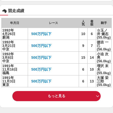
競走成績
人
着
年月日
レース
騎手
気
順
1992年
☆玉ノ
4月26日
500万円以下
10
6
井 健志
新潟
(55.0kg)
1992年
徳吉 一
3月21日
500万円以下
9
7
己
中京
(56.0kg)
1992年
小迫 次
3月8日
500万円以下
15
14
男
中京
(56.0kg)
1991年
増沢 末
11月16日
500万円以下
6
10
夫
福島
(55.0kg)
1991年
大塚 栄
11月3日
500万円以下
6
13
三郎
東京
(55.0kg)
もっと見る