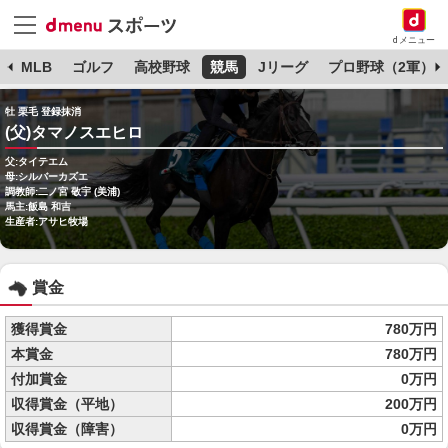
dメニュー
球
MLB
ゴルフ
高校野球
競馬
Jリーグ
プロ野球（2軍）
牡 栗毛 登録抹消
(父)タマノスエヒロ
父:タイテエム
母:シルバーカズエ
調教師:二ノ宮 敬宇 (美浦)
馬主:飯島 和吉
生産者:アサヒ牧場
賞金
獲得賞金
780万円
本賞金
780万円
付加賞金
0万円
収得賞金（平地）
200万円
収得賞金（障害）
0万円