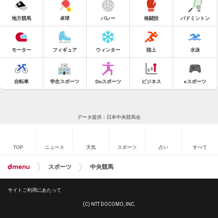
地方競馬
卓球
バレー
格闘技
バドミントン
モーター
フィギュア
ウィンター
陸上
水泳
自転車
学生スポーツ
Doスポーツ
ビジネス
eスポーツ
データ提供：日本中央競馬会
TOP
ニュース
天気
スポーツ
占い
すべて
スポーツ
中央競馬
サイトご利用にあたって
(C) NTT DOCOMO, INC.