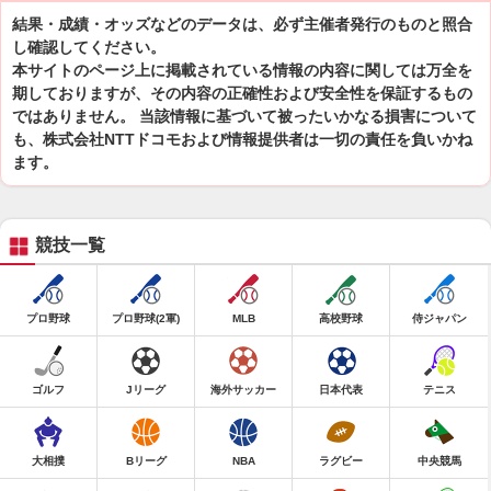
結果・成績・オッズなどのデータは、必ず主催者発行のものと照合
し確認してください。
本サイトのページ上に掲載されている情報の内容に関しては万全を
期しておりますが、その内容の正確性および安全性を保証するもの
ではありません。 当該情報に基づいて被ったいかなる損害について
も、株式会社NTTドコモおよび情報提供者は一切の責任を負いかね
ます。
競技一覧
プロ野球
プロ野球(2軍)
MLB
高校野球
侍ジャパン
ゴルフ
Jリーグ
海外サッカー
日本代表
テニス
大相撲
Bリーグ
NBA
ラグビー
中央競馬