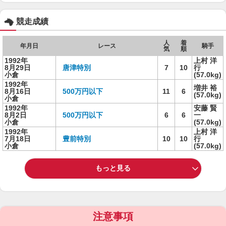
競走成績
人
着
年月日
レース
騎手
気
順
1992年
上村 洋
8月29日
唐津特別
7
10
行
小倉
(57.0kg)
1992年
増井 裕
8月16日
500万円以下
11
6
(57.0kg)
小倉
1992年
安藤 賢
8月2日
500万円以下
6
6
一
小倉
(57.0kg)
1992年
上村 洋
7月18日
豊前特別
10
10
行
小倉
(57.0kg)
もっと見る
注意事項