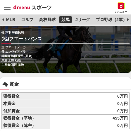
dメニュー
球
MLB
ゴルフ
高校野球
競馬
Jリーグ
プロ野球（2軍）
牡 芦毛 登録抹消
(地)フエートバンス
父:フエートメーカー
母:エンヴイアドラ
調教師:柳田 次男 (栗東)
馬主:上野 助治
生産者:飛渡 孝治
賞金
獲得賞金
0万円
本賞金
0万円
付加賞金
0万円
収得賞金（平地）
455万円
収得賞金（障害）
0万円