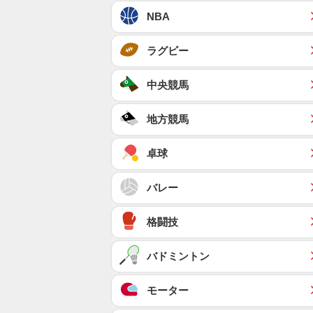
NBA
ラグビー
中央競馬
地方競馬
卓球
バレー
格闘技
バドミントン
モーター