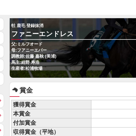
牡 鹿毛 登録抹消
ファニーエンドレス
父:ミルフオード
母:フアニーエバー
調教師:佐藤 嘉秋 (美浦)
馬主:紺野 寿浩
生産者:松浦牧場
賞金
獲得賞金
本賞金
付加賞金
収得賞金（平地）