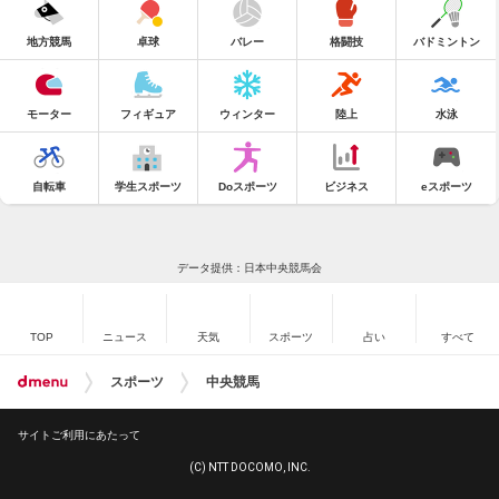
地方競馬
卓球
バレー
格闘技
バドミントン
モーター
フィギュア
ウィンター
陸上
水泳
自転車
学生スポーツ
Doスポーツ
ビジネス
eスポーツ
データ提供：日本中央競馬会
TOP
ニュース
天気
スポーツ
占い
すべて
スポーツ
中央競馬
サイトご利用にあたって
(C) NTT DOCOMO, INC.