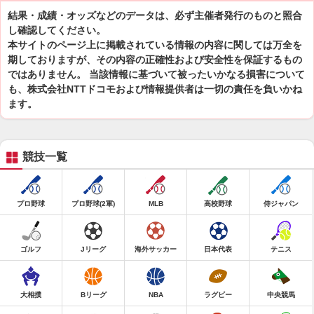
結果・成績・オッズなどのデータは、必ず主催者発行のものと照合
し確認してください。
本サイトのページ上に掲載されている情報の内容に関しては万全を
期しておりますが、その内容の正確性および安全性を保証するもの
ではありません。 当該情報に基づいて被ったいかなる損害について
も、株式会社NTTドコモおよび情報提供者は一切の責任を負いかね
ます。
競技一覧
プロ野球
プロ野球(2軍)
MLB
高校野球
侍ジャパン
ゴルフ
Jリーグ
海外サッカー
日本代表
テニス
大相撲
Bリーグ
NBA
ラグビー
中央競馬