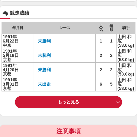
競走成績
人
着
年月日
レース
騎手
気
順
1991年
山田 和
6月22日
未勝利
1
1
広
中京
(53.0kg)
1991年
山田 和
5月18日
未勝利
2
2
広
京都
(53.0kg)
1991年
山田 和
4月20日
未勝利
2
2
広
京都
(53.0kg)
1991年
山田 和
3月31日
未出走
6
5
広
京都
(53.0kg)
もっと見る
注意事項