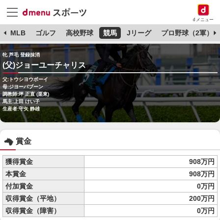
dメニュー
球
MLB
ゴルフ
高校野球
競馬
Jリーグ
プロ野球（2軍）
牝 芦毛 登録抹消
(父)ジョーユーチャリス
父:トウシヨウボーイ
母:ジヨーバブーン
調教師:坪 正直 (栗東)
馬主:上田 けい子
生産者:守矢 静雄
賞金
獲得賞金
908万円
本賞金
908万円
付加賞金
0万円
収得賞金（平地）
200万円
収得賞金（障害）
0万円