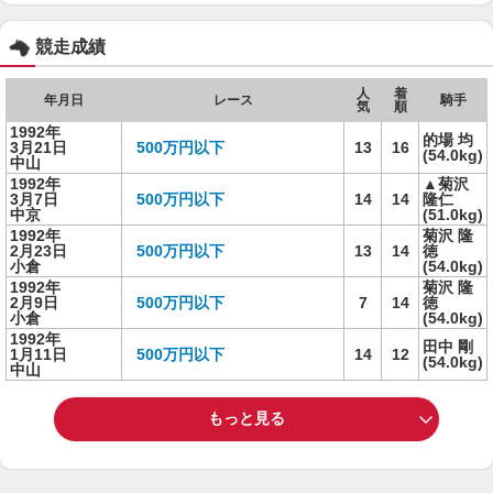
競走成績
人
着
年月日
レース
騎手
気
順
1992年
的場 均
3月21日
500万円以下
13
16
(54.0kg)
中山
1992年
▲菊沢
3月7日
500万円以下
14
14
隆仁
中京
(51.0kg)
1992年
菊沢 隆
2月23日
500万円以下
13
14
徳
小倉
(54.0kg)
1992年
菊沢 隆
2月9日
500万円以下
7
14
徳
小倉
(54.0kg)
1992年
田中 剛
1月11日
500万円以下
14
12
(54.0kg)
中山
もっと見る