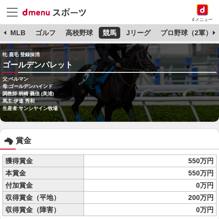
dメニュー
球
MLB
ゴルフ
高校野球
競馬
Jリーグ
プロ野球（2軍）
牝 鹿毛 登録抹消
ゴールデンパレット
父:ベルマン
母:ゴールデンハインド
調教師:柄崎 義信 (美浦)
馬主:伊達 秀和
生産者:サンシヤイン牧場
賞金
獲得賞金
550万円
本賞金
550万円
付加賞金
0万円
収得賞金（平地）
200万円
収得賞金（障害）
0万円