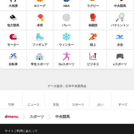
大相撲
Bリーグ
NBA
ラグビー
中央競馬
地方競馬
卓球
バレー
格闘技
バドミントン
モーター
フィギュア
ウィンター
陸上
水泳
自転車
学生スポーツ
Doスポーツ
ビジネス
eスポーツ
データ提供：日本中央競馬会
TOP
ニュース
天気
スポーツ
占い
すべて
スポーツ
中央競馬
サイトご利用にあたって