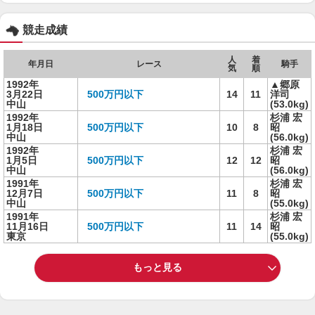
競走成績
人
着
年月日
レース
騎手
気
順
1992年
▲郷原
3月22日
500万円以下
14
11
洋司
中山
(53.0kg)
1992年
杉浦 宏
1月18日
500万円以下
10
8
昭
中山
(56.0kg)
1992年
杉浦 宏
1月5日
500万円以下
12
12
昭
中山
(56.0kg)
1991年
杉浦 宏
12月7日
500万円以下
11
8
昭
中山
(55.0kg)
1991年
杉浦 宏
11月16日
500万円以下
11
14
昭
東京
(55.0kg)
もっと見る