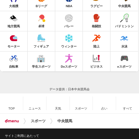
大相撲
Bリーグ
NBA
ラグビー
中央競馬
地方競馬
卓球
バレー
格闘技
バドミントン
モーター
フィギュア
ウィンター
陸上
水泳
自転車
学生スポーツ
Doスポーツ
ビジネス
eスポーツ
データ提供：日本中央競馬会
TOP
ニュース
天気
スポーツ
占い
すべて
スポーツ
中央競馬
サイトご利用にあたって