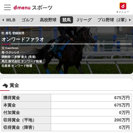
dメニュー
球
MLB
ゴルフ
高校野球
競馬
Jリーグ
プロ野球（2軍）
牡 鹿毛 登録抹消
オンワードファラオ
父:Caerleon
母:ウクレレ2
調教師:二本柳 俊夫 (美浦)
馬主:株式会社 オンワード牧場
生産者:オンワード牧場
賞金
獲得賞金
675万円
本賞金
675万円
付加賞金
0万円
収得賞金（平地）
200万円
収得賞金（障害）
0万円