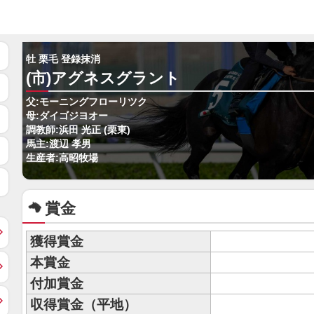
牡 栗毛 登録抹消
(市)アグネスグラント
父:モーニングフローリツク
母:ダイゴジヨオー
調教師:浜田 光正 (栗東)
馬主:渡辺 孝男
生産者:高昭牧場
賞金
獲得賞金
本賞金
付加賞金
収得賞金（平地）