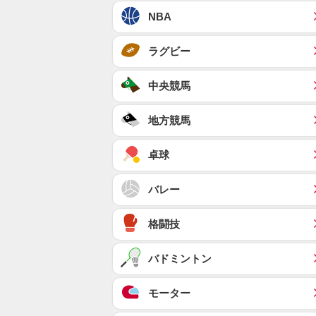
NBA
ラグビー
中央競馬
地方競馬
卓球
バレー
格闘技
バドミントン
モーター