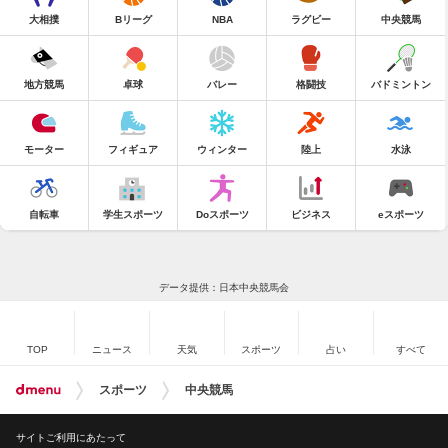
大相撲
Bリーグ
NBA
ラグビー
中央競馬
地方競馬
卓球
バレー
格闘技
バドミントン
モーター
フィギュア
ウィンター
陸上
水泳
自転車
学生スポーツ
Doスポーツ
ビジネス
eスポーツ
データ提供：日本中央競馬会
TOP
ニュース
天気
スポーツ
占い
すべて
スポーツ
中央競馬
サイトご利用にあたって