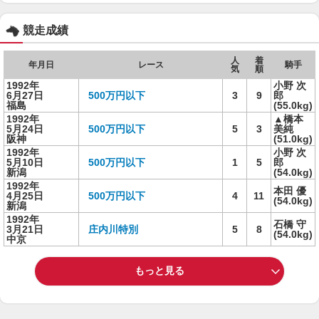
競走成績
人
着
年月日
レース
騎手
気
順
1992年
小野 次
6月27日
500万円以下
3
9
郎
福島
(55.0kg)
1992年
▲橋本
5月24日
500万円以下
5
3
美純
阪神
(51.0kg)
1992年
小野 次
5月10日
500万円以下
1
5
郎
新潟
(54.0kg)
1992年
本田 優
4月25日
500万円以下
4
11
(54.0kg)
新潟
1992年
石橋 守
3月21日
庄内川特別
5
8
(54.0kg)
中京
もっと見る