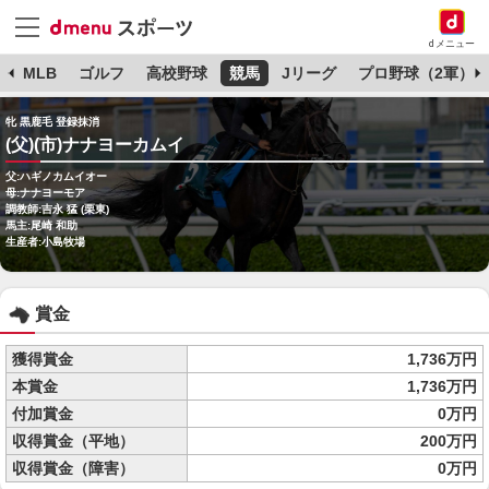
dメニュー
球
MLB
ゴルフ
高校野球
競馬
Jリーグ
プロ野球（2軍）
牝 黒鹿毛 登録抹消
(父)(市)ナナヨーカムイ
父:ハギノカムイオー
母:ナナヨーモア
調教師:吉永 猛 (栗東)
馬主:尾崎 和助
生産者:小島牧場
賞金
獲得賞金
1,736万円
本賞金
1,736万円
付加賞金
0万円
収得賞金（平地）
200万円
収得賞金（障害）
0万円