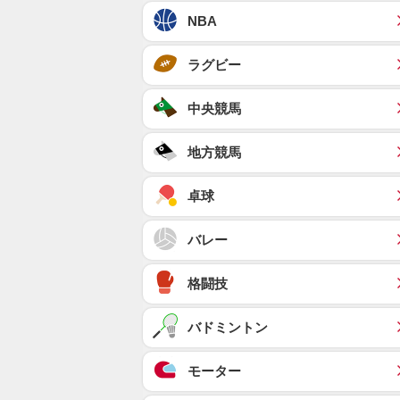
NBA
ラグビー
中央競馬
地方競馬
卓球
バレー
格闘技
バドミントン
モーター