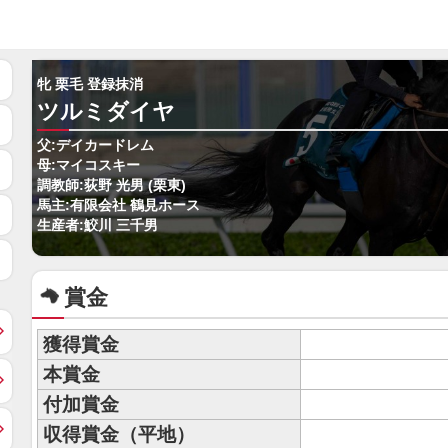
牝 栗毛 登録抹消
ツルミダイヤ
父:デイカードレム
母:マイコスキー
調教師:荻野 光男 (栗東)
馬主:有限会社 鶴見ホース
生産者:鮫川 三千男
賞金
獲得賞金
本賞金
付加賞金
収得賞金（平地）