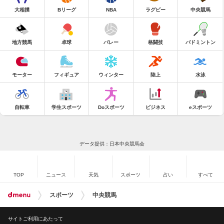
大相撲
Bリーグ
NBA
ラグビー
中央競馬
地方競馬
卓球
バレー
格闘技
バドミントン
モーター
フィギュア
ウィンター
陸上
水泳
自転車
学生スポーツ
Doスポーツ
ビジネス
eスポーツ
データ提供：日本中央競馬会
TOP
ニュース
天気
スポーツ
占い
すべて
スポーツ
中央競馬
サイトご利用にあたって