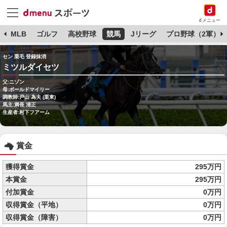
dメニュー
球
MLB
ゴルフ
高校野球
競馬
Jリーグ
プロ野球（2軍）
セン 栗毛 登録抹消
ミツルダイセツ
父:ニゾン
母:ボールドマイリー
調教師:戸山 為夫 (栗東)
馬主:満長 清正
生産者:村下フアーム
賞金
獲得賞金
295万円
本賞金
295万円
付加賞金
0万円
収得賞金（平地）
0万円
収得賞金（障害）
0万円