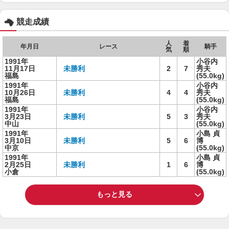
競走成績
人
着
年月日
レース
騎手
気
順
1991年
小谷内
11月17日
未勝利
2
7
秀夫
福島
(55.0kg)
1991年
小谷内
10月26日
未勝利
4
4
秀夫
福島
(55.0kg)
1991年
小谷内
3月23日
未勝利
5
3
秀夫
中山
(55.0kg)
1991年
小島 貞
3月10日
未勝利
5
6
博
中京
(55.0kg)
1991年
小島 貞
2月25日
未勝利
1
6
博
小倉
(55.0kg)
もっと見る