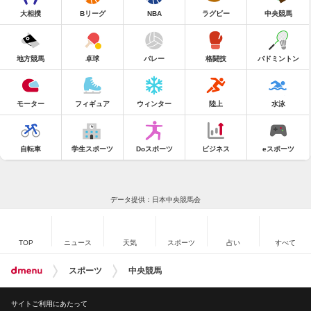
大相撲
Bリーグ
NBA
ラグビー
中央競馬
地方競馬
卓球
バレー
格闘技
バドミントン
モーター
フィギュア
ウィンター
陸上
水泳
自転車
学生スポーツ
Doスポーツ
ビジネス
eスポーツ
データ提供：日本中央競馬会
TOP
ニュース
天気
スポーツ
占い
すべて
スポーツ
中央競馬
サイトご利用にあたって