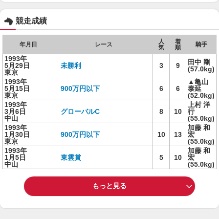
競走成績
人
着
年月日
レース
騎手
気
順
1993年
田中 剛
5月29日
未勝利
3
9
(57.0kg)
東京
1993年
▲亀山
5月15日
900万円以下
6
6
泰延
東京
(52.0kg)
1993年
上村 洋
3月6日
グローバルC
8
10
行
中山
(55.0kg)
1993年
加藤 和
1月30日
900万円以下
10
13
宏
東京
(55.0kg)
1993年
加藤 和
1月5日
東雲賞
5
10
宏
中山
(55.0kg)
もっと見る