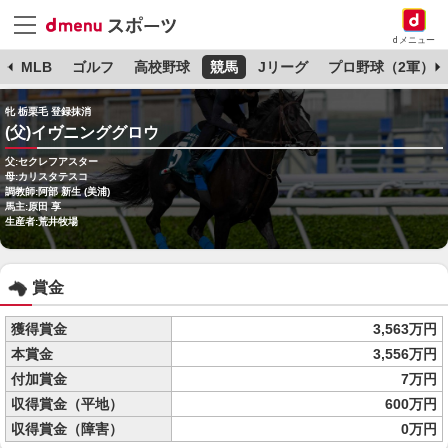
dメニュー
球
MLB
ゴルフ
高校野球
競馬
Jリーグ
プロ野球（2軍）
牝 栃栗毛 登録抹消
(父)イヴニンググロウ
父:セクレフアスター
母:カリスタテスコ
調教師:阿部 新生 (美浦)
馬主:原田 享
生産者:荒井牧場
賞金
獲得賞金
3,563万円
本賞金
3,556万円
付加賞金
7万円
収得賞金（平地）
600万円
収得賞金（障害）
0万円