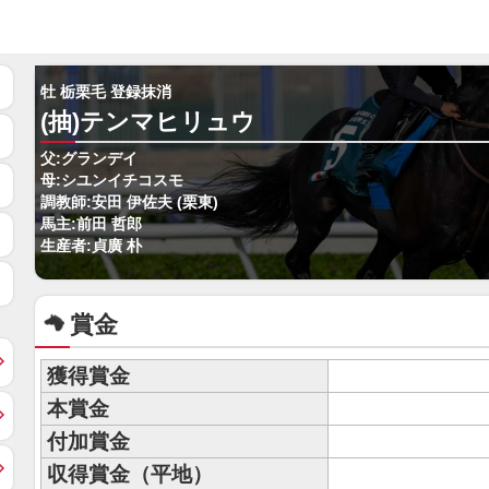
牡 栃栗毛 登録抹消
(抽)テンマヒリュウ
父:グランデイ
母:シユンイチコスモ
調教師:安田 伊佐夫 (栗東)
馬主:前田 哲郎
生産者:貞廣 朴
賞金
獲得賞金
本賞金
付加賞金
収得賞金（平地）