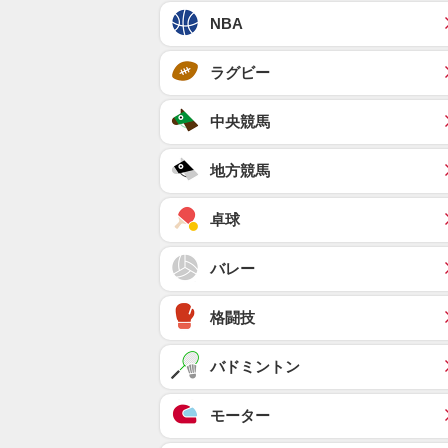
NBA
ラグビー
中央競馬
地方競馬
卓球
バレー
格闘技
バドミントン
モーター